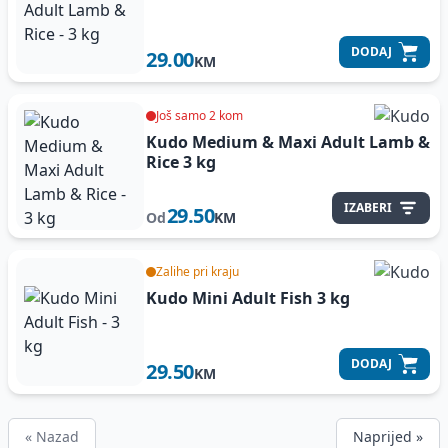
DODAJ
29.00
KM
Još samo 2 kom
Kudo Medium & Maxi Adult Lamb &
Rice
3 kg
IZABERI
29.50
Od
KM
Zalihe pri kraju
Kudo Mini Adult Fish
3 kg
DODAJ
29.50
KM
« Nazad
Naprijed »