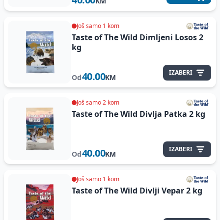
KM
Još samo 1 kom
Taste of The Wild Dimljeni Losos
2
kg
IZABERI
40.00
Od
KM
Još samo 2 kom
Taste of The Wild Divlja Patka
2 kg
IZABERI
40.00
Od
KM
Još samo 1 kom
Taste of The Wild Divlji Vepar
2 kg