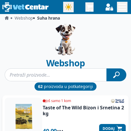
Webshop
Suha hrana
Webshop
62
proizvoda u potkategoriji
Još samo 1 kom
Taste of The Wild Bizon i Srnetina
2
kg
DODAJ
40.00