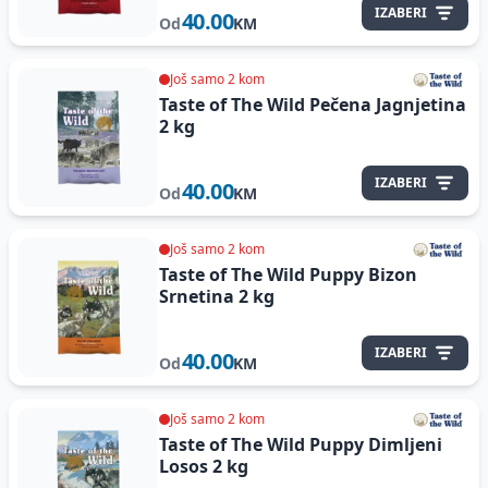
IZABERI
40.00
Od
KM
Još samo 2 kom
Taste of The Wild Pečena Jagnjetina
2 kg
IZABERI
40.00
Od
KM
Još samo 2 kom
Taste of The Wild Puppy Bizon
Srnetina
2 kg
IZABERI
40.00
Od
KM
Još samo 2 kom
Taste of The Wild Puppy Dimljeni
Losos
2 kg