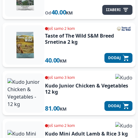
IZABERI
40.00
Od
KM
Još samo 2 kom
Taste of The Wild S&M Breed
Srnetina
2 kg
DODAJ
40.00
KM
Još samo 3 kom
Kudo Junior Chicken & Vegetables
12 kg
DODAJ
81.00
KM
Još samo 2 kom
Kudo Mini Adult Lamb & Rice
3 kg