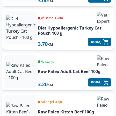
3.00
KM
Još samo 3 kom
Diet Hypoallergenic Turkey Cat
Pouch
100 g
DODAJ
3.70
KM
Na stanju
Raw Paleo Adult Cat Beef
100g
DODAJ
3.20
KM
Zalihe pri kraju
Raw Paleo Kitten Beef
100g