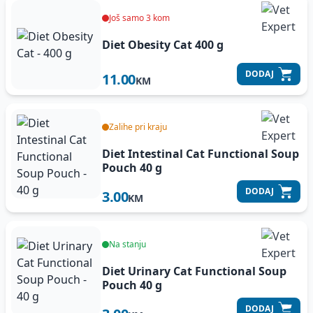
Još samo 3 kom
Diet Obesity Cat
400 g
DODAJ
11.00
KM
Zalihe pri kraju
Diet Intestinal Cat Functional Soup
Pouch
40 g
DODAJ
3.00
KM
Na stanju
Diet Urinary Cat Functional Soup
Pouch
40 g
DODAJ