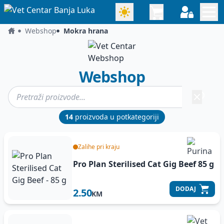
Webshop
Mokra hrana
Webshop
14
proizvoda u potkategoriji
Zalihe pri kraju
Pro Plan Sterilised Cat Gig Beef
85 g
DODAJ
2.50
KM