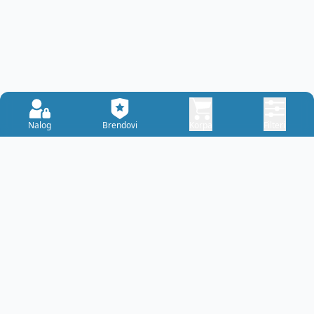
Nalog
Brendovi
Korpa
Filteri
Vet
Centar - Banja Luka
Zdrav ljubimac i zadovoljan vlasnik su zaista
najveća nagrada svakom veterinaru.
Adresa:
Karađorđeva 79b
78000 Banja Luka