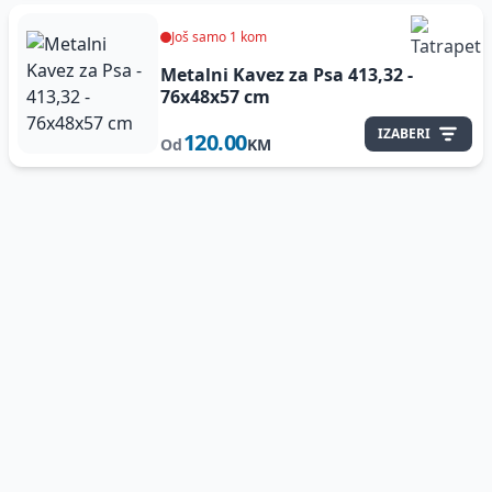
Još samo 1 kom
Metalni Kavez za Psa
413,32 -
76x48x57 cm
IZABERI
120.00
Od
KM