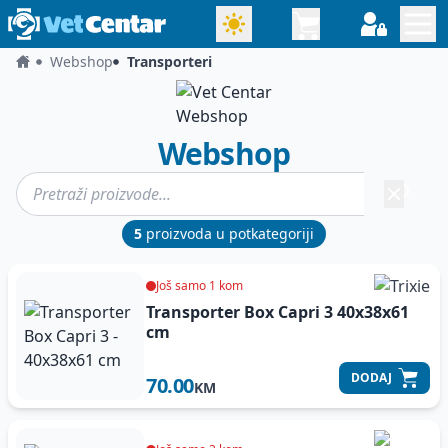
Webshop
Transporteri
Webshop
5
proizvoda u potkategoriji
Još samo 1 kom
Transporter Box Capri 3
40x38x61
cm
DODAJ
70.00
KM