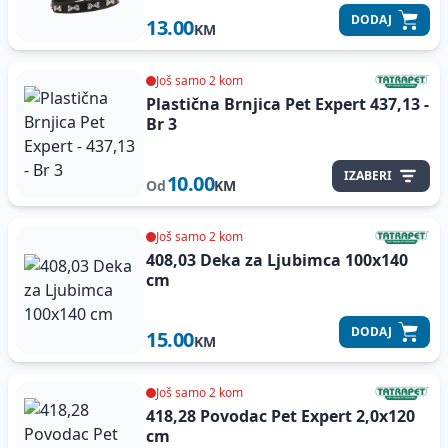
DODAJ
13.00
KM
Još samo 2 kom
Plastična Brnjica Pet Expert
437,13 -
Br 3
IZABERI
10.00
Od
KM
Još samo 2 kom
408,03 Deka za Ljubimca 100x140
cm
DODAJ
15.00
KM
Još samo 2 kom
418,28 Povodac Pet Expert 2,0x120
cm