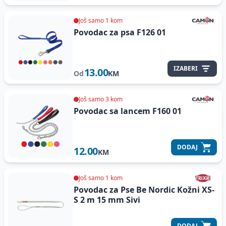
Još samo 1 kom
Povodac za psa F126
01
IZABERI
13.00
Od
KM
Još samo 3 kom
Povodac sa lancem F160
01
DODAJ
12.00
KM
Još samo 1 kom
Povodac za Pse Be Nordic Kožni
XS-
S 2 m 15 mm Sivi
DODAJ