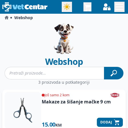
Webshop
Webshop
3 proizvoda u potkategoriji
Još samo 2 kom
Makaze za šišanje mačke
9 cm
DODAJ
15.00
KM