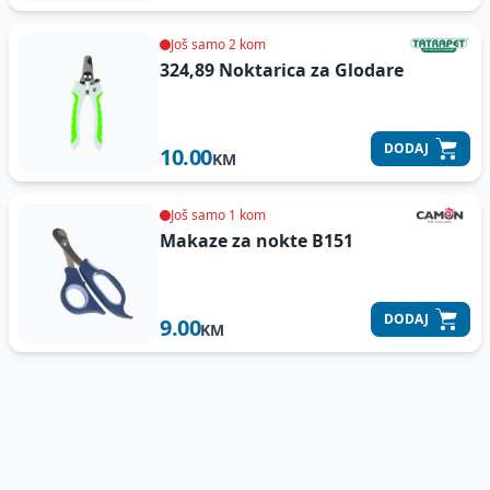
Još samo 2 kom
324,89 Noktarica za Glodare
DODAJ
10.00
KM
Još samo 1 kom
Makaze za nokte B151
DODAJ
9.00
KM