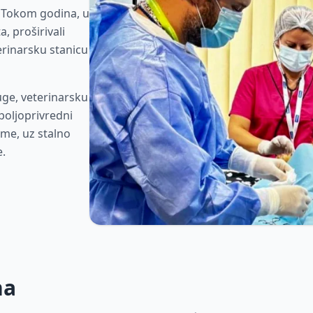
. Tokom godina, u
, proširivali
erinarsku stanicu
uge, veterinarsku
poljoprivredni
eme, uz stalno
e.
na