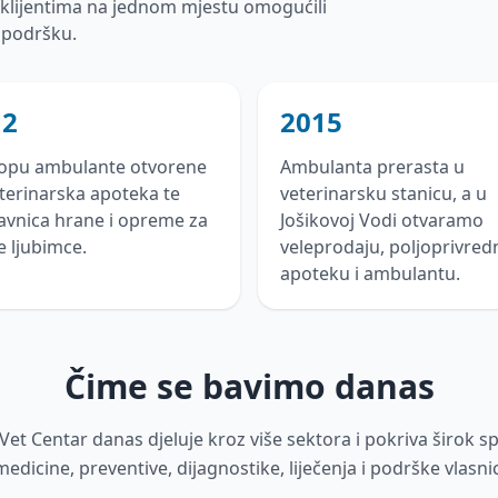
o klijentima na jednom mjestu omogućili
 podršku.
12
2015
lopu ambulante otvorene
Ambulanta prerasta u
terinarska apoteka te
veterinarsku stanicu, a u
avnica hrane i opreme za
Jošikovoj Vodi otvaramo
 ljubimce.
veleprodaju, poljoprivred
apoteku i ambulantu.
Čime se bavimo danas
Vet Centar danas djeluje kroz više sektora i pokriva širok s
edicine, preventive, dijagnostike, liječenja i podrške vlasni