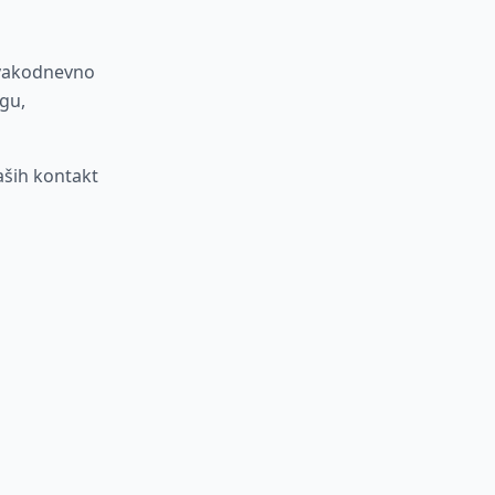
 svakodnevno
gu,
aših kontakt