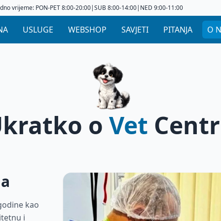
dno vrijeme: PON-PET 8:00-20:00|SUB 8:00-14:00|NED 9:00-11:00
NA
USLUGE
WEBSHOP
SAVJETI
PITANJA
O 
kratko o
Vet
Cent
ja
 godine kao
tetnu i