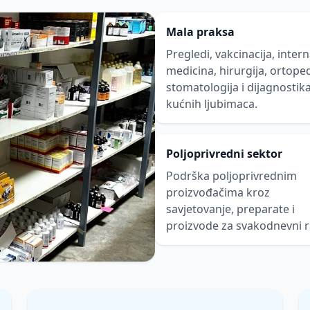
Mala praksa
Pregledi, vakcinacija, inter
medicina, hirurgija, ortoped
stomatologija i dijagnostik
kućnih ljubimaca.
Poljoprivredni sektor
Podrška poljoprivrednim
proizvođačima kroz
savjetovanje, preparate i
proizvode za svakodnevni r