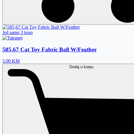
Još samo 3 kom
585,67 Cat Toy Fabric Ball W/Feather
5.00
KM
Dodaj
u korpu