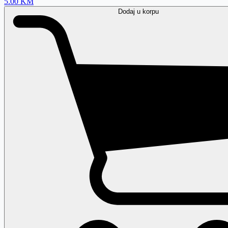
5.00
KM
Dodaj
u korpu