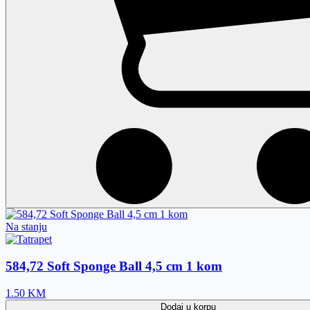
Na stanju
584,72 Soft Sponge Ball 4,5 cm 1 kom
1.50
KM
Dodaj
u korpu