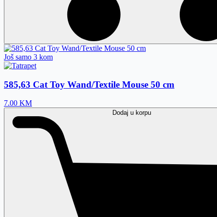
Još samo 3 kom
585,63 Cat Toy Wand/Textile Mouse 50 cm
7.00
KM
Dodaj
u korpu