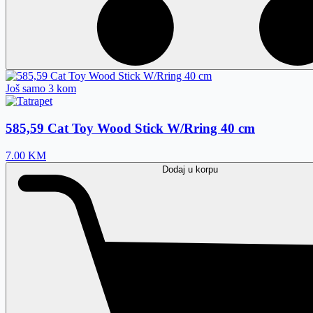
Još samo 3 kom
585,59 Cat Toy Wood Stick W/Rring 40 cm
7.00
KM
Dodaj
u korpu