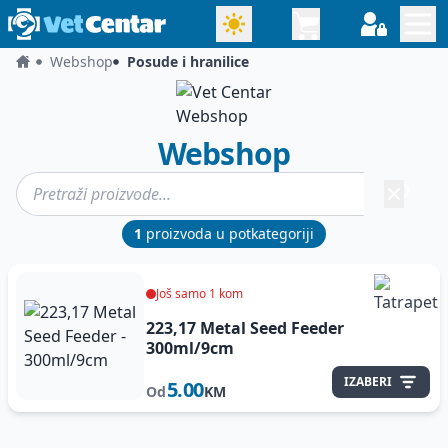
Webshop
Posude i hranilice
Webshop
1
proizvoda u potkategoriji
Još samo 1 kom
223,17 Metal Seed Feeder
300ml/9cm
IZABERI
5.00
Od
KM