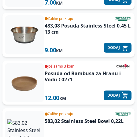
7.00
KM
Zalihe pri kraju
483,08 Posuda Stainless Steel
0,45 L
13 cm
DODAJ
9.00
KM
Još samo 3 kom
Posuda od Bambusa za Hranu i
Vodu
C0271
DODAJ
12.00
KM
Zalihe pri kraju
583,02 Stainless Steel Bowl 0,22L