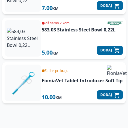
DODAJ
7.00
KM
Još samo 2 kom
583,03 Stainless Steel Bowl 0,22L
DODAJ
5.00
KM
Zalihe pri kraju
FioniaVet Tablet Introducer Soft Tip
DODAJ
10.00
KM