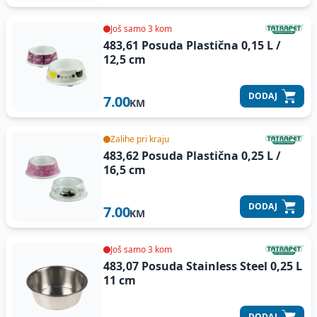
Još samo 3 kom
483,61 Posuda Plastična 0,15 L /
12,5 cm
DODAJ
7.00
KM
Zalihe pri kraju
483,62 Posuda Plastična 0,25 L /
16,5 cm
DODAJ
7.00
KM
Još samo 3 kom
483,07 Posuda Stainless Steel
0,25 L
11 cm
DODAJ