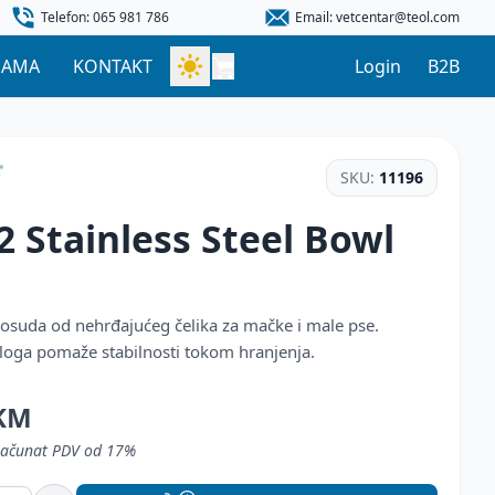
Telefon: 065 981 786
Email: vetcentar@teol.com
NAMA
KONTAKT
Login
B2B
SKU:
11196
2 Stainless Steel Bowl
posuda od nehrđajućeg čelika za mačke i male pse.
ga pomaže stabilnosti tokom hranjenja.
KM
uračunat PDV od 17%