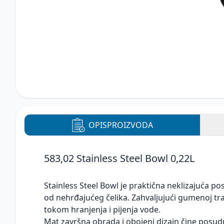
OPIS
PROIZVODA
583,02 Stainless Steel Bowl 0,22L
Stainless Steel Bowl je praktična neklizajuća p
od nehrđajućeg čelika. Zahvaljujući gumenoj tra
tokom hranjenja i pijenja vode.
Mat završna obrada i obojeni dizajn čine po