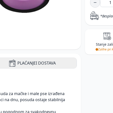
*Bespla
Stanje zal
Zalihe pri 
PLAĆANJE
I DOSTAVA
osuda za mačke i male pse izrađena
ci na dnu, posuda ostaje stabilnija
sudu pogodnom za svakodnevnu