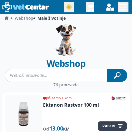
Webshop
Male životinje
Webshop
76 proizvoda
Još samo 1 kom
Ektanon Rastvor
100 ml
IZABERI
13.00
Od
KM