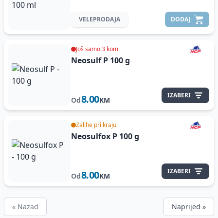
VELEPRODAJA
DODAJ
Još samo 3 kom
Neosulf P
100 g
IZABERI
8.00
Od
KM
Zalihe pri kraju
Neosulfox P
100 g
IZABERI
8.00
Od
KM
« Nazad
Naprijed »