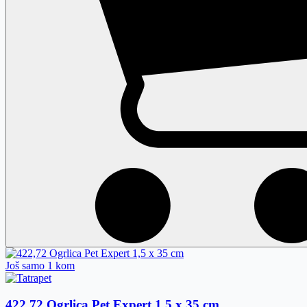
Još samo 1 kom
422,72 Ogrlica Pet Expert 1,5 x 35 cm