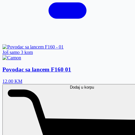
Još samo 3 kom
Povodac sa lancem F160
01
12.00
KM
Dodaj
u korpu