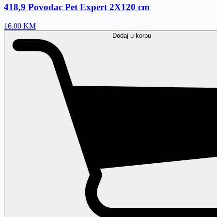
418,9 Povodac Pet Expert 2X120 cm
16.00
KM
Dodaj
u korpu