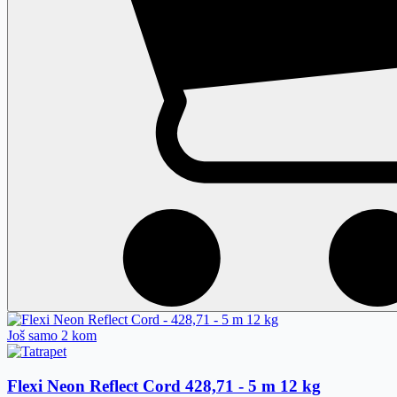
Još samo 2 kom
Flexi Neon Reflect Cord
428,71 - 5 m 12 kg