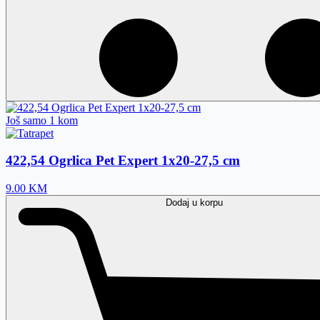
Još samo 1 kom
422,54 Ogrlica Pet Expert 1x20-27,5 cm
9.00
KM
Dodaj
u korpu