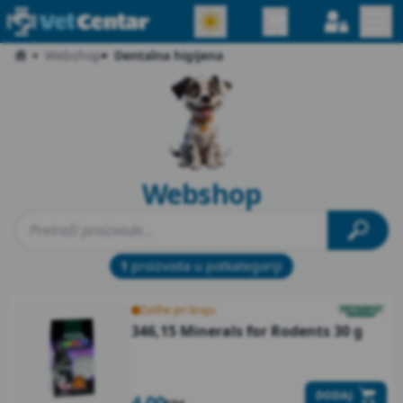
Webshop
Dentalna higijena
Webshop
1
proizvoda u potkategoriji
Zalihe pri kraju
346,15 Minerals for Rodents
30 g
DODAJ
4.00