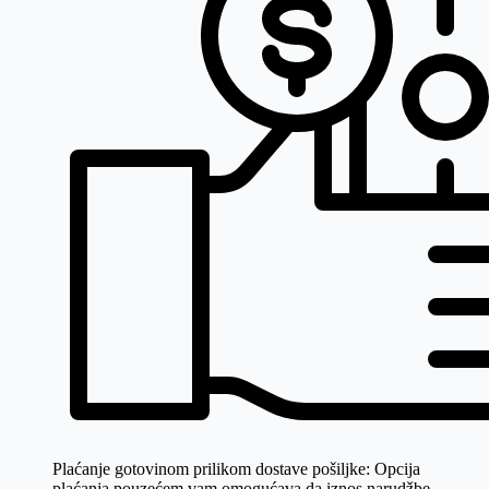
Plaćanje gotovinom prilikom dostave pošiljke:
Opcija
plaćanja pouzećem vam omogućava da iznos narudžbe