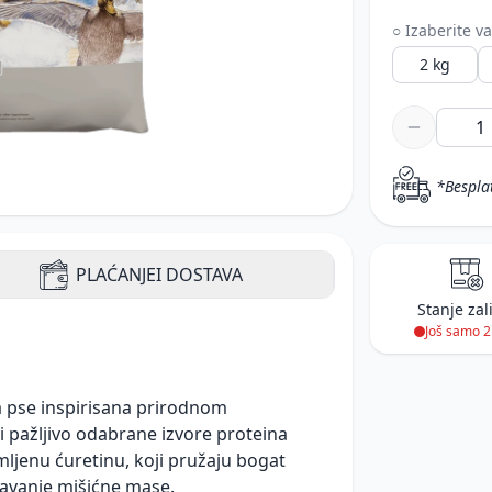
○ Izaberite va
2 kg
*Bespla
PLAĆANJE
I DOSTAVA
Stanje zal
Još samo 
a pse inspirisana prirodnom
i pažljivo odabrane izvore proteina
mljenu ćuretinu, koji pružaju bogat
ržavanje mišićne mase.