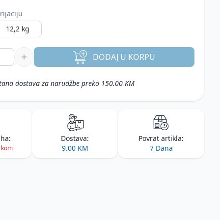
rijaciju
12,2 kg
DODAJ
U KORPU
tana dostava za narudžbe preko 150.00 KM
iha:
Dostava:
Povrat artikla:
9.00 KM
7 Dana
2 kom