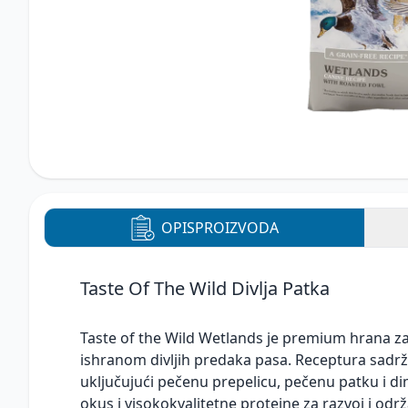
OPIS
PROIZVODA
Taste Of The Wild Divlja Patka
Taste of the Wild Wetlands je premium hrana z
ishranom divljih predaka pasa. Receptura sadrž
uključujući pečenu prepelicu, pečenu patku i di
okus i visokokvalitetne proteine za razvoj i od