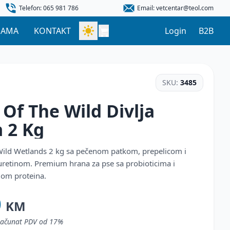
Telefon: 065 981 786
Email: vetcentar@teol.com
NAMA
KONTAKT
Login
B2B
SKU:
3485
f The Wild Divlja
a
2 Kg
 Wild Wetlands 2 kg sa pečenom patkom, prepelicom i
retinom. Premium hrana za pse sa probioticima i
lom proteina.
0
KM
uračunat PDV od 17%