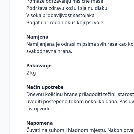
Pomaže održavanju mišićne mase
Podržava zdravu kožu i sjajnu dlaku
Visoka probavljivost sastojaka
Bogat i prirodan okus koji psi vole
Namjena
Namijenjena je odraslim psima svih rasa kao k
svakodnevna hrana.
Pakovanje
2 kg
Način upotrebe
Dnevnu količinu hrane prilagoditi težini, starosti
uvoditi postepeno tokom nekoliko dana. Pas uvij
čistoj vodi.
Napomena
Čuvati na suhom i hladnom mjestu. Nakon otvar