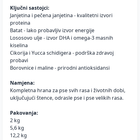
Ključni sastojci:
Janjetina i pečena janjetina - kvalitetni izvori
proteina
Batat - lako probavljiv izvor energije
Lososovo ulje - izvor DHA i omega-3 masnih
kiselina
Cikorija i Yucca schidigera - podrška zdravoj
probavi
Borovnice i maline - prirodni antioksidansi
Namjena:
Kompletna hrana za pse svih rasa i životnih dobi,
uključujući štence, odrasle pse i pse velikih rasa.
Pakovanja:
2 kg
5,6 kg
12,2 kg