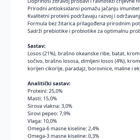
Doprinosi zdravoj probavi i ravnoteži crijevne f
Prirodni antioksidansi pomažu jačanju imunite
Kvalitetni proteini podržavaju razvoj i održava
Formula bez žitarica prilagođena prirodnim p
Sadrži prebiotike i probiotike za optimalnu pr
Sastav:
Losos (21%), brašno okeanske ribe, batat, krompi
sočivo, brašno lososa, dimljeni losos (4%), krom
korijen cikorije, paradajz, borovnice, maline i ek
Analitički sastav:
Proteini: 25,0%
Masti: 15,0%
Sirova vlakna: 3,0%
Sirovi pepeo: 7,9%
Vlaga: 10,0%
Omega-6 masne kiseline: 2,4%
Omega-3 masne kiseline: 0,3%