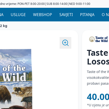
dno vrijeme: PON-PET 8:00-20:00|SUB 8:00-14:00|NED 9:00-11:00
NA
USLUGE
WEBSHOP
SAVJETI
PITANJA
O 
 2 kg
Taste
Loso
Taste of the
visokokvalit
probavi pasa 
40.0
*U cijenu je 