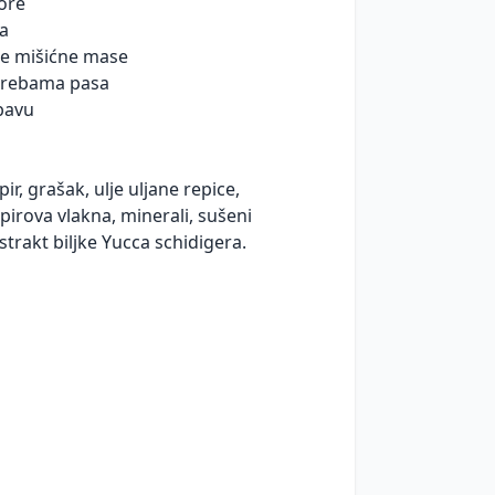
lore
ta
nje mišićne mase
otrebama pasa
obavu
r, grašak, ulje uljane repice,
pirova vlakna, minerali, sušeni
strakt biljke Yucca schidigera.