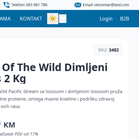
Telefon: 065 981 786
Email: vetcentar@teol.com
NAMA
KONTAKT
Login
B2B
SKU:
3482
 Of The Wild Dimljeni
s
2 Kg
 Wild Pacific Stream sa lososom i dimljenim lososom pruža
etne proteine, omega masne kiseline i podršku zdravoj
svih rasa.
0
KM
uračunat PDV od 17%