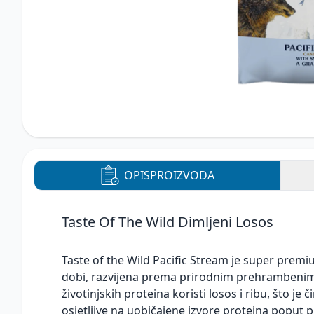
OPIS
PROIZVODA
Taste Of The Wild Dimljeni Losos
Taste of the Wild Pacific Stream je super premiu
dobi, razvijena prema prirodnim prehrambenim
životinjskih proteina koristi losos i ribu, što je
osjetljive na uobičajene izvore proteina poput pi