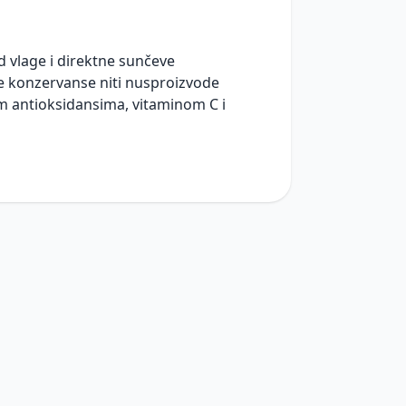
 vlage i direktne sunčeve
tne konzervanse niti nusproizvode
im antioksidansima, vitaminom C i