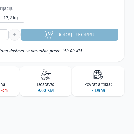
rijaciju
12,2 kg
DODAJ
U KORPU
tana dostava za narudžbe preko 150.00 KM
iha:
Dostava:
Povrat artikla:
9.00 KM
7 Dana
1 kom