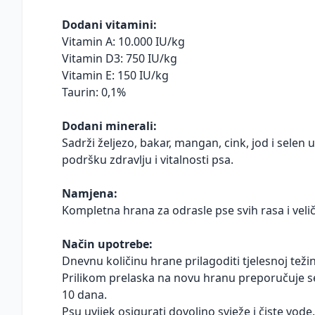
Dodani vitamini:
Vitamin A: 10.000 IU/kg
Vitamin D3: 750 IU/kg
Vitamin E: 150 IU/kg
Taurin: 0,1%
Dodani minerali:
Sadrži željezo, bakar, mangan, cink, jod i selen 
podršku zdravlju i vitalnosti psa.
Namjena:
Kompletna hrana za odrasle pse svih rasa i velič
Način upotrebe:
Dnevnu količinu hrane prilagoditi tjelesnoj težini
Prilikom prelaska na novu hranu preporučuje s
10 dana.
Psu uvijek osigurati dovoljno svježe i čiste vode.