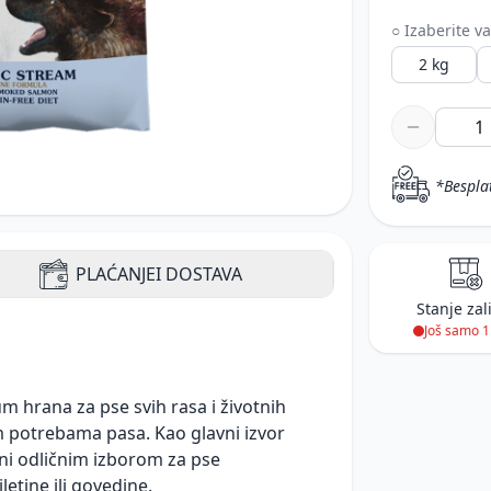
○ Izaberite va
2 kg
*Bespla
PLAĆANJE
I DOSTAVA
Stanje zal
Još samo 
m hrana za pse svih rasa i životnih
 potrebama pasa. Kao glavni izvor
 čini odličnim izborom za pse
letine ili govedine.