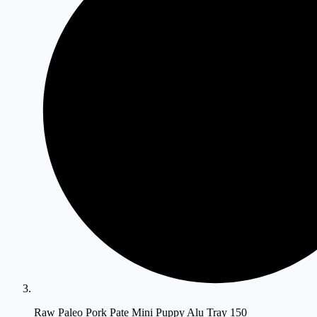
Raw Paleo Pork Pate Mini Puppy Alu Tray 150