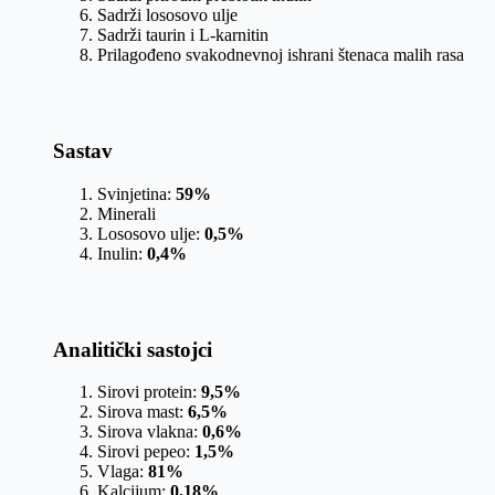
Sadrži lososovo ulje
Sadrži taurin i L-karnitin
Prilagođeno svakodnevnoj ishrani štenaca malih rasa
Sastav
Svinjetina:
59%
Minerali
Lososovo ulje:
0,5%
Inulin:
0,4%
Analitički sastojci
Sirovi protein:
9,5%
Sirova mast:
6,5%
Sirova vlakna:
0,6%
Sirovi pepeo:
1,5%
Vlaga:
81%
Kalcijum:
0,18%