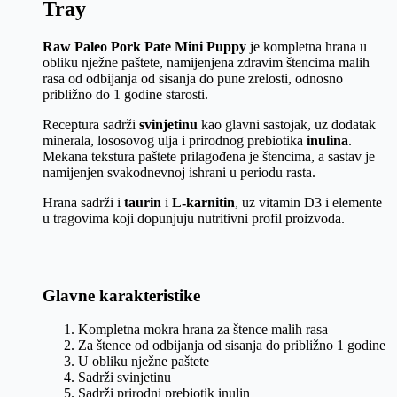
Tray
Raw Paleo Pork Pate Mini Puppy
je kompletna hrana u
obliku nježne paštete, namijenjena zdravim štencima malih
rasa od odbijanja od sisanja do pune zrelosti, odnosno
približno do 1 godine starosti.
Receptura sadrži
svinjetinu
kao glavni sastojak, uz dodatak
minerala, lososovog ulja i prirodnog prebiotika
inulina
.
Mekana tekstura paštete prilagođena je štencima, a sastav je
namijenjen svakodnevnoj ishrani u periodu rasta.
Hrana sadrži i
taurin
i
L-karnitin
, uz vitamin D3 i elemente
u tragovima koji dopunjuju nutritivni profil proizvoda.
Glavne karakteristike
Kompletna mokra hrana za štence malih rasa
Za štence od odbijanja od sisanja do približno 1 godine
U obliku nježne paštete
Sadrži svinjetinu
Sadrži prirodni prebiotik inulin