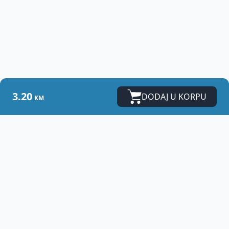
3.20
DODAJ U KORPU
KM
Vet
Centar - Banja Luka
Zdrav ljubimac i zadovoljan vlasnik su zaista
najveća nagrada svakom veterinaru.
Adresa:
Karađorđeva 79b