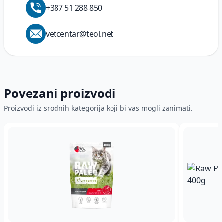
preostalo kada je zaliha pri kraju.
+387 51 288 850
Nakon što izvršite narudžbu, dobićete sve
potrebne informacije o daljim koracima i
vetcentar@teol.net
isporuci.
Virmansko plaćanje - opštom uplatnicom ili
Internet bankarstvom:
Kod ovakvog načina
plaćanja, na svoju e-mail adresu ćete dobiti
Povezani proizvodi
predračun sa svim podacima potrebnim za uplatu,
uključujući broj računa na koji trebate uplatiti
Proizvodi iz srodnih kategorija koji bi vas mogli zanimati.
vrijednost narudžbe. Uplatu potom možete izvršiti
korištenjem internet bankarstva ili načinom na
koji inače plaćate svoje račune - putem banke,
pošte ili sl.
Plaćanje karticama:
Mogućnost plaćanja
naručenih proizvoda debitnim, odnosno kreditnim