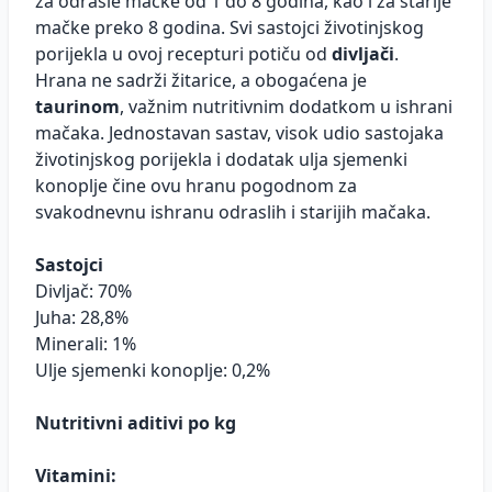
za odrasle mačke od 1 do 8 godina, kao i za starije
mačke preko 8 godina. Svi sastojci životinjskog
porijekla u ovoj recepturi potiču od
divljači
.
Hrana ne sadrži žitarice, a obogaćena je
taurinom
, važnim nutritivnim dodatkom u ishrani
mačaka. Jednostavan sastav, visok udio sastojaka
životinjskog porijekla i dodatak ulja sjemenki
konoplje čine ovu hranu pogodnom za
svakodnevnu ishranu odraslih i starijih mačaka.
Sastojci
Divljač: 70%
Juha: 28,8%
Minerali: 1%
Ulje sjemenki konoplje: 0,2%
Nutritivni aditivi po kg
Vitamini: