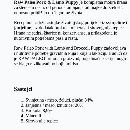
Raw Paleo Pork & Lamb Puppy
je kompletna mokra hrana
za štence u rastu, od perioda odbijanja od majke do zrelosti,
odnosno približno do 1 godine života.
Receptura sadrži sastojke životinjskog porijekla iz
svinjetine i
janjetine
, uz dodatak brokule, minerala i sirovog ulja repice.
Hrana ne sadrži žitarice ni konzervanse, a prilagođena je
nutritivnim potrebama pasa u rastu.
Raw Paleo Pork with Lamb and Broccoli Puppy zadovoljava
i nutritivne potrebe gravidnih kuja i kuja u laktaciji. Budući da
je RAW PALEO prirodan proizvod, pojedinačne serije mogu
se blago razlikovati po boji i mirisu.
Sastojci
Svinjetina / meso, želuci, pluća: 34%
Janjetina / meso, iznutrice: 26%
Brokula: 8,9%
Minerali
Sirovo ulje repice