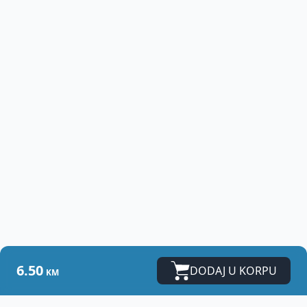
6.50
DODAJ U KORPU
KM