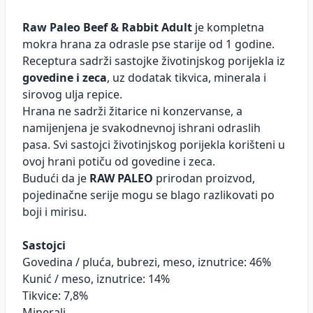
Raw Paleo Beef & Rabbit Adult
je kompletna
mokra hrana za odrasle pse starije od 1 godine.
Receptura sadrži sastojke životinjskog porijekla iz
govedine i zeca
, uz dodatak tikvica, minerala i
sirovog ulja repice.
Hrana ne sadrži žitarice ni konzervanse, a
namijenjena je svakodnevnoj ishrani odraslih
pasa. Svi sastojci životinjskog porijekla korišteni u
ovoj hrani potiču od govedine i zeca.
Budući da je
RAW PALEO
prirodan proizvod,
pojedinačne serije mogu se blago razlikovati po
boji i mirisu.
Sastojci
Govedina / pluća, bubrezi, meso, iznutrice: 46%
Kunić / meso, iznutrice: 14%
Tikvice: 7,8%
Minerali