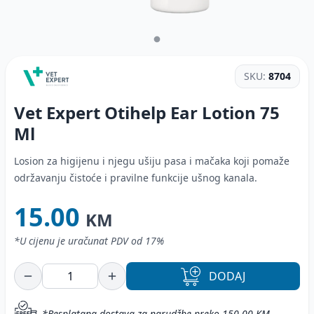
SKU:
8704
Vet Expert Otihelp Ear Lotion
75
Ml
Losion za higijenu i njegu ušiju pasa i mačaka koji pomaže
održavanju čistoće i pravilne funkcije ušnog kanala.
15.00
KM
*U cijenu je uračunat PDV od 17%
DODAJ
*Besplatana dostava za narudžbe preko 150.00 KM