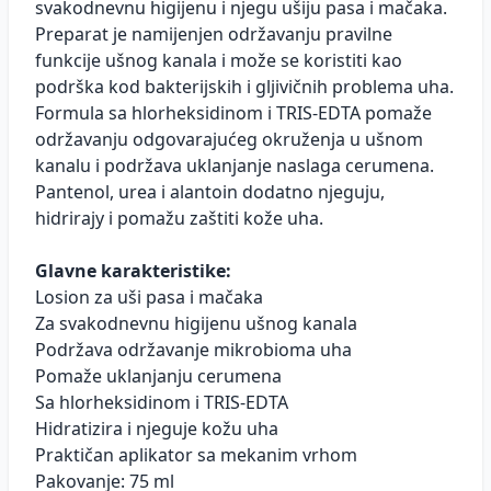
svakodnevnu higijenu i njegu ušiju pasa i mačaka.
Preparat je namijenjen održavanju pravilne
funkcije ušnog kanala i može se koristiti kao
podrška kod bakterijskih i gljivičnih problema uha.
Formula sa hlorheksidinom i TRIS-EDTA pomaže
održavanju odgovarajućeg okruženja u ušnom
kanalu i podržava uklanjanje naslaga cerumena.
Pantenol, urea i alantoin dodatno njeguju,
hidriraју i pomažu zaštiti kože uha.
Glavne karakteristike:
Losion za uši pasa i mačaka
Za svakodnevnu higijenu ušnog kanala
Podržava održavanje mikrobioma uha
Pomaže uklanjanju cerumena
Sa hlorheksidinom i TRIS-EDTA
Hidratizira i njeguje kožu uha
Praktičan aplikator sa mekanim vrhom
Pakovanje: 75 ml