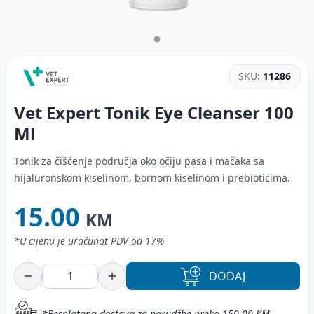
SKU:
11286
Vet Expert Tonik Eye Cleanser
100
Ml
Tonik za čišćenje područja oko očiju pasa i mačaka sa
hijaluronskom kiselinom, bornom kiselinom i prebioticima.
15.00
KM
*U cijenu je uračunat PDV od 17%
DODAJ
*Besplatana dostava za narudžbe preko 150.00 KM