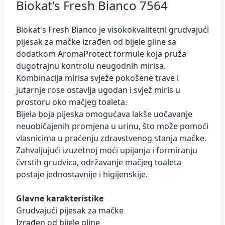
Biokat's Fresh Bianco 7564
Biokat's Fresh Bianco je visokokvalitetni grudvajući
pijesak za mačke izrađen od bijele gline sa
dodatkom AromaProtect formule koja pruža
dugotrajnu kontrolu neugodnih mirisa.
Kombinacija mirisa svježe pokošene trave i
jutarnje rose ostavlja ugodan i svjež miris u
prostoru oko mačjeg toaleta.
Bijela boja pijeska omogućava lakše uočavanje
neuobičajenih promjena u urinu, što može pomoći
vlasnicima u praćenju zdravstvenog stanja mačke.
Zahvaljujući izuzetnoj moći upijanja i formiranju
čvrstih grudvica, održavanje mačjeg toaleta
postaje jednostavnije i higijenskije.
Glavne karakteristike
Grudvajući pijesak za mačke
Izrađen od bijele gline