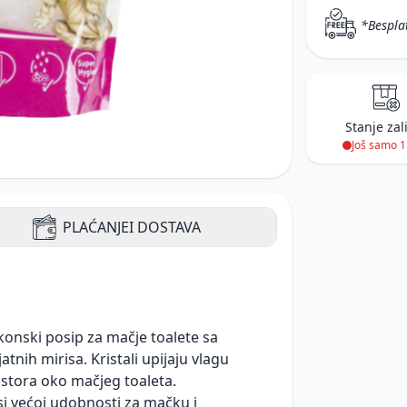
*Bespla
Stanje zal
Još samo 
PLAĆANJE
I DOSTAVA
ikonski posip za mačje toalete sa
tnih mirisa. Kristali upijaju vlagu
stora oko mačjeg toaleta.
osi većoj udobnosti za mačku i