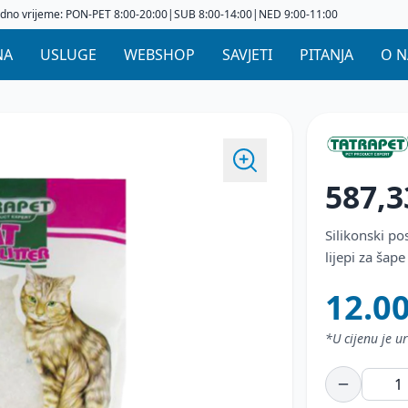
dno vrijeme: PON-PET 8:00-20:00|SUB 8:00-14:00|NED 9:00-11:00
NA
USLUGE
WEBSHOP
SAVJETI
PITANJA
O 
587,3
Silikonski po
lijepi za šap
12.0
*U cijenu je 