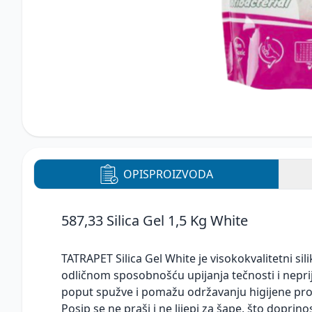
OPIS
PROIZVODA
587,33 Silica Gel 1,5 Kg White
TATRAPET Silica Gel White je visokokvalitetni sil
odličnom sposobnošću upijanja tečnosti i neprija
poput spužve i pomažu održavanju higijene pro
Posip se ne praši i ne lijepi za šape, što doprin