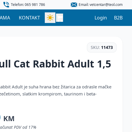
Telefon: 065 981 786
Email: vetcentar@teol.com
NAMA
KONTAKT
Login
B2B
SKU:
11473
ull Cat Rabbit Adult
1,5
Rabbit Adult je suha hrana bez žitarica za odrasle mačke
a zečetinom, slatkim krompirom, taurinom i beta-
0
KM
uračunat PDV od 17%