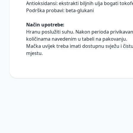
Antioksidansi: ekstrakti biljnih ulja bogati toko
Podrška probavi: beta-glukani
Način upotrebe:
Hranu poslužiti suhu. Nakon perioda privikava
količinama navedenim u tabeli na pakovanju.
Mačka uvijek treba imati dostupnu svježu i čis
mjestu.