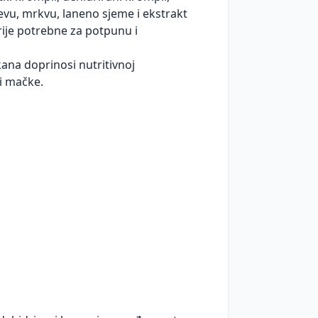
evu, mrkvu, laneno sjeme i ekstrakt
rije potrebne za potpunu i
kana doprinosi nutritivnoj
i mačke.