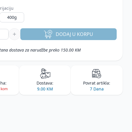
rijaciju
400g
DODAJ
U KORPU
tana dostava za narudžbe preko 150.00 KM
iha:
Dostava:
Povrat artikla:
9.00 KM
7 Dana
2 kom