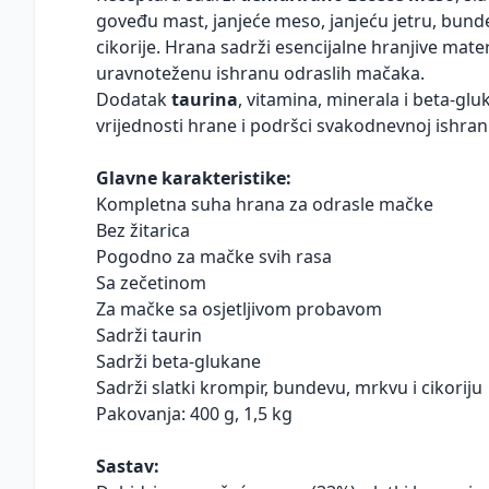
goveđu mast, janjeće meso, janjeću jetru, bund
cikorije. Hrana sadrži esencijalne hranjive mate
uravnoteženu ishranu odraslih mačaka.
Dodatak
taurina
, vitamina, minerala i beta-glu
vrijednosti hrane i podršci svakodnevnoj ishran
Glavne karakteristike:
Kompletna suha hrana za odrasle mačke
Bez žitarica
Pogodno za mačke svih rasa
Sa zečetinom
Za mačke sa osjetljivom probavom
Sadrži taurin
Sadrži beta-glukane
Sadrži slatki krompir, bundevu, mrkvu i cikoriju
Pakovanja: 400 g, 1,5 kg
Sastav: