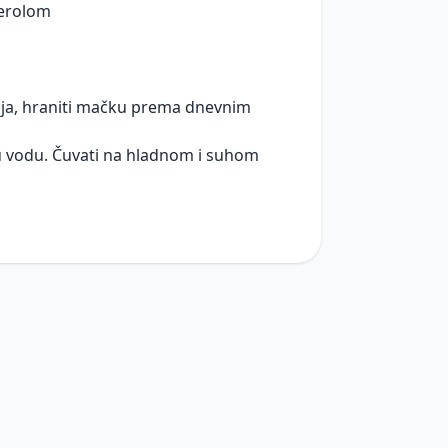
ferolom
nja, hraniti mačku prema dnevnim
tu vodu. Čuvati na hladnom i suhom