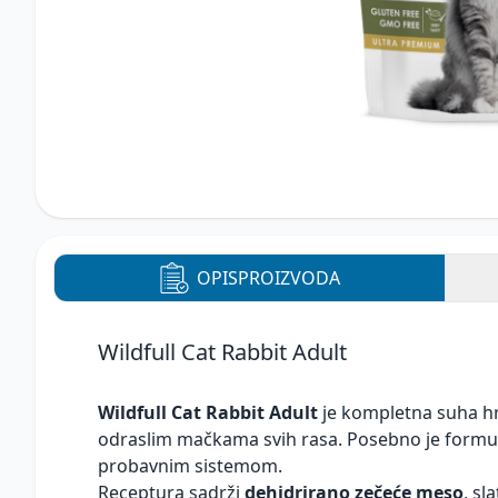
OPIS
PROIZVODA
Wildfull Cat Rabbit Adult
Wildfull Cat Rabbit Adult
je kompletna suha hr
odraslim mačkama svih rasa. Posebno je formul
probavnim sistemom.
Receptura sadrži
dehidrirano zečeće meso
, sl