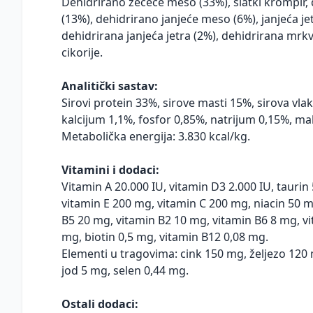
Dehidrirano zečeće meso (33%), slatki krompir,
(13%), dehidrirano janjeće meso (6%), janjeća je
dehidrirana janjeća jetra (2%), dehidrirana mrkv
cikorije.
Analitički sastav:
Sirovi protein 33%, sirove masti 15%, sirova vla
kalcijum 1,1%, fosfor 0,85%, natrijum 0,15%, m
Metabolička energija: 3.830 kcal/kg.
Vitamini i dodaci:
Vitamin A 20.000 IU, vitamin D3 2.000 IU, taurin
vitamin E 200 mg, vitamin C 200 mg, niacin 50 m
B5 20 mg, vitamin B2 10 mg, vitamin B6 8 mg, vit
mg, biotin 0,5 mg, vitamin B12 0,08 mg.
Elementi u tragovima: cink 150 mg, željezo 12
jod 5 mg, selen 0,44 mg.
Ostali dodaci: