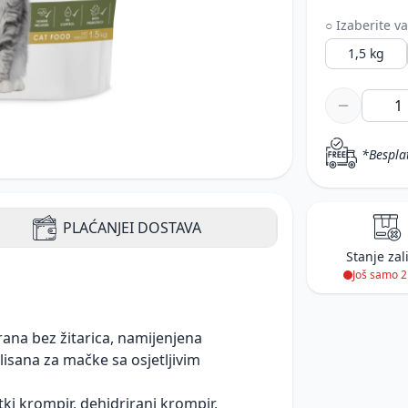
○ Izaberite va
1,5 kg
*Bespla
PLAĆANJE
I DOSTAVA
Stanje zal
Još samo 
ana bez žitarica, namijenjena
isana za mačke sa osjetljivim
atki krompir, dehidrirani krompir,