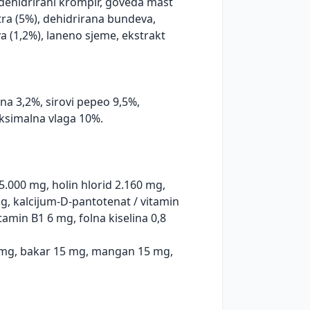
 dehidrirani krompir, goveđa mast
tra (5%), dehidrirana bundeva,
a (1,2%), laneno sjeme, ekstrakt
kna 3,2%, sirovi pepeo 9,5%,
aksimalna vlaga 10%.
 5.000 mg, holin hlorid 2.160 mg,
g, kalcijum-D-pantotenat / vitamin
amin B1 6 mg, folna kiselina 0,8
0 mg, bakar 15 mg, mangan 15 mg,