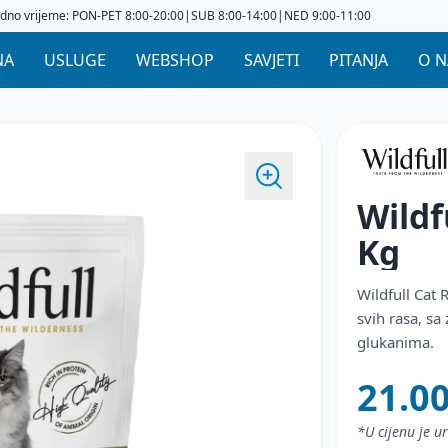
dno vrijeme: PON-PET 8:00-20:00|SUB 8:00-14:00|NED 9:00-11:00
NA
USLUGE
WEBSHOP
SAVJETI
PITANJA
O 
Wildf
Kg
Wildfull Cat 
svih rasa, s
glukanima.
21.0
*U cijenu je 