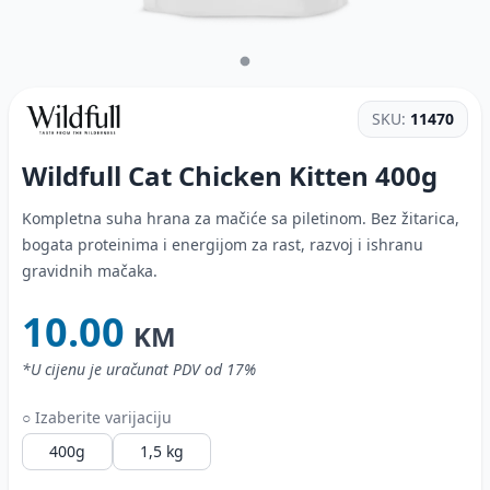
SKU:
11470
Wildfull Cat Chicken Kitten
400g
Kompletna suha hrana za mačiće sa piletinom. Bez žitarica,
bogata proteinima i energijom za rast, razvoj i ishranu
gravidnih mačaka.
10.00
KM
*U cijenu je uračunat PDV od 17%
○ Izaberite varijaciju
400g
1,5 kg