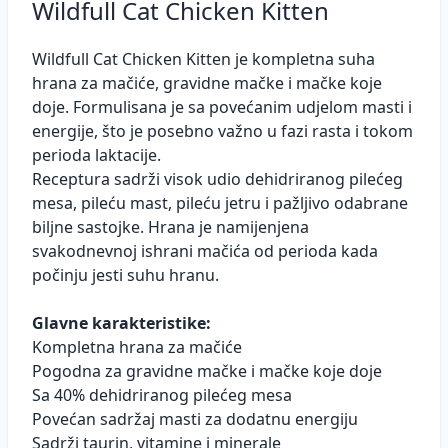
Wildfull Cat Chicken Kitten
Wildfull Cat Chicken Kitten je kompletna suha
hrana za mačiće, gravidne mačke i mačke koje
doje. Formulisana je sa povećanim udjelom masti i
energije, što je posebno važno u fazi rasta i tokom
perioda laktacije.
Receptura sadrži visok udio dehidriranog pilećeg
mesa, pileću mast, pileću jetru i pažljivo odabrane
biljne sastojke. Hrana je namijenjena
svakodnevnoj ishrani mačića od perioda kada
počinju jesti suhu hranu.
Glavne karakteristike:
Kompletna hrana za mačiće
Pogodna za gravidne mačke i mačke koje doje
Sa 40% dehidriranog pilećeg mesa
Povećan sadržaj masti za dodatnu energiju
Sadrži taurin, vitamine i minerale