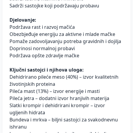
Sadrži sastojke koji podržavaju probavu
Djelovanje:
Podržava rast i razvoj mačića
Obezbjeđuje energiju za aktivne i mlade mačke
Pomaže zadovoljavanju potreba gravidnih i dojilja
Doprinosi normalnoj probavi
Podržava opšte zdravlje mačke
Ključni sastojci i njihova uloga:
Dehidrirano pileće meso (40%) – izvor kvalitetnih
životinjskih proteina
Pileća mast (13%) – izvor energije i masti
Pileća jetra – dodatni izvor hranjivih materija
Slatki krompir i dehidrirani krompir – izvor
ugljenih hidrata
Bundeva i mrkva – biljni sastojci za svakodnevnu
ishranu