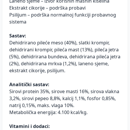
Laneno sjeme – izvor korisnih masnih kiselina
Ekstrakt cikorije – podrška probavi
Psilijum – podrška normalnoj funkciji probavnog
sistema
Sastav:
Dehidrirano pileće meso (40%), slatki krompir,
dehidrirani krompir, pileća mast (13%), pileća jetra
(5%), dehidrirana bundeva, dehidrirana pileća jetra
(2%), dehidrirana mrkva (1,2%), laneno sjeme,
ekstrakt cikorije, psilijum.
Analitički sastav:
Sirovi protein 35%, sirove masti 16%, sirova vlakna
3,2%, sirovi pepeo 8,8%, kalcij 1,1%, fosfor 0,85%,
natrij 0,15%, maks. vlaga 10%.
Metabolička energija: 4.100 kcal/kg.
Vitamini i dodaci: