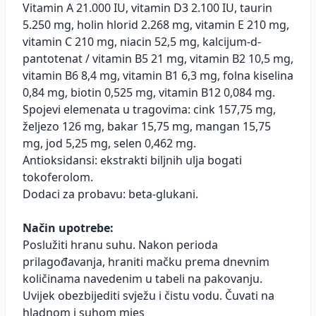
Vitamin A 21.000 IU, vitamin D3 2.100 IU, taurin
5.250 mg, holin hlorid 2.268 mg, vitamin E 210 mg,
vitamin C 210 mg, niacin 52,5 mg, kalcijum-d-
pantotenat / vitamin B5 21 mg, vitamin B2 10,5 mg,
vitamin B6 8,4 mg, vitamin B1 6,3 mg, folna kiselina
0,84 mg, biotin 0,525 mg, vitamin B12 0,084 mg.
Spojevi elemenata u tragovima: cink 157,75 mg,
željezo 126 mg, bakar 15,75 mg, mangan 15,75
mg, jod 5,25 mg, selen 0,462 mg.
Antioksidansi: ekstrakti biljnih ulja bogati
tokoferolom.
Dodaci za probavu: beta-glukani.
Način upotrebe:
Poslužiti hranu suhu. Nakon perioda
prilagođavanja, hraniti mačku prema dnevnim
količinama navedenim u tabeli na pakovanju.
Uvijek obezbijediti svježu i čistu vodu. Čuvati na
hladnom i suhom mjes