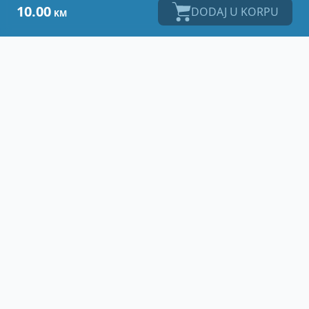
10.00
DODAJ U KORPU
KM
Vet
Centar - Banja Luka
Zdrav ljubimac i zadovoljan vlasnik su zaista
najveća nagrada svakom veterinaru.
Adresa:
Karađorđeva 79b
78000 Banja Luka
E-mail:
vetcentar@teol.net
Mob:
+387 65 288 850
Mob:
+387 65 981 786
Telefon:
+387 51 288 850