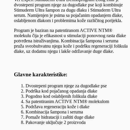
dvostepeni program njege za dugodlake pse koji kombinuje
Stimuderm Ultra šampon za dugu dlaku i Stimuderm Ultra
serum. Namijenjen je psima sa pojačanim opadanjem dlake,
oslabljenom dlakom i problemima kože različitog porijekla.
Program je baziran na patentiranom ACTIVE NTM®
molekulu čija je efikasnost u stimulaciji ponovnog rasta dlake
potvrđena istraživanjima. Kombinacija šampona i seruma
pruža sveobuhvatnu njegu kože i podršku regeneraciji folikula
dlake, uz dodatnu njegu i lakše održavanje duge dlake.
Glavne karakteristike:
Dvostepeni program njege za dugodlake pse
Podrška kod pojačanog opadanja dlake
Pogodno kod oslabljenih folikula dlake
Sa patentiranim ACTIVE NTM® molekulom
Podržava regeneraciju kože i dlake
Kombinacija šampona i seruma
Pomaže hidrataciji i zaštiti duge dlake
Pakovanje uključuje 2 proizvoda