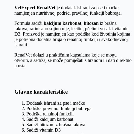
VetExpert RenalVet
je dodatak ishrani za pse i mačke,
namijenjen nutritivnoj podršci pravilnoj funkciji bubrega.
Formula sadrži
kalcijum karbonat
,
hitozan
iz brašna
rakova, rafinisano sojino ulje, lecitin, pčelinji vosak i vitamin
D3. Proizvod je namijenjen kao podrška kod životinja kojima
je potrebna dodatna briga o renalnoj funkciji i svakodnevnoj
ishrani.
RenalVet dolazi u praktičnim kapsulama koje se mogu
otvoriti, a sadržaj se može pomiješati s hranom ili dati direktno
u usta.
Glavne karakteristike
Dodatak ishrani za pse i mačke
Podrška pravilnoj funkciji bubrega
Podrška renalnoj funkciji
Sadrži kalcijum karbonat
Sadrži hitozan iz brašna rakova
Sadrži vitamin D3