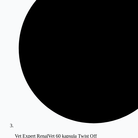
Vet Expert RenalVet 60 kapsula Twist Off