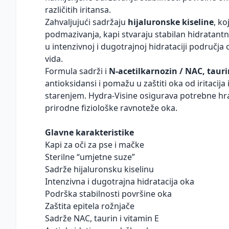
različitih iritansa.
Zahvaljujući sadržaju
hijaluronske kiseline
, ko
podmazivanja, kapi stvaraju stabilan hidratantn
u intenzivnoj i dugotrajnoj hidrataciji područja
vida.
Formula sadrži i
N-acetilkarnozin / NAC, tauri
antioksidansi i pomažu u zaštiti oka od iritacij
starenjem. Hydra-Visine osigurava potrebne hra
prirodne fiziološke ravnoteže oka.
Glavne karakteristike
Kapi za oči za pse i mačke
Sterilne “umjetne suze”
Sadrže hijaluronsku kiselinu
Intenzivna i dugotrajna hidratacija oka
Podrška stabilnosti površine oka
Zaštita epitela rožnjače
Sadrže NAC, taurin i vitamin E