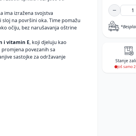
ja ima izražena svojstva
i sloj na površini oka. Time pomažu
*Bespla
 oko očiju, bez narušavanja oštrine
n i vitamin E
, koji djeluju kao
a i promjena povezanih sa
njive sastojke za održavanje
Stanje zal
Još samo 