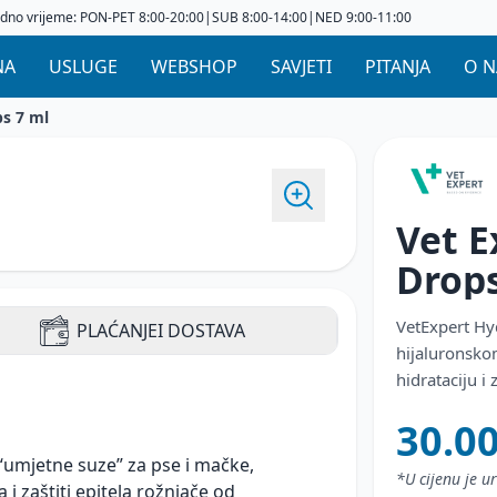
dno vrijeme: PON-PET 8:00-20:00|SUB 8:00-14:00|NED 9:00-11:00
NA
USLUGE
WEBSHOP
SAVJETI
PITANJA
O 
ps 7 ml
Vet E
Drop
VetExpert Hy
PLAĆANJE
I DOSTAVA
hijaluronsko
hidrataciju i 
30.0
 “umjetne suze” za pse i mačke,
*U cijenu je 
i zaštiti epitela rožnjače od