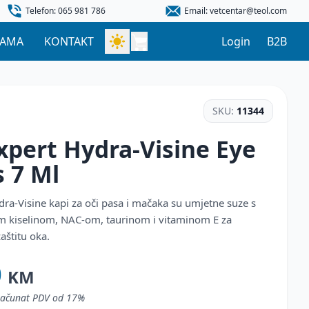
Telefon: 065 981 786
Email: vetcentar@teol.com
NAMA
KONTAKT
Login
B2B
SKU:
11344
xpert Hydra-Visine Eye
s
7 Ml
dra-Visine kapi za oči pasa i mačaka su umjetne suze s
m kiselinom, NAC-om, taurinom i vitaminom E za
zaštitu oka.
0
KM
uračunat PDV od 17%