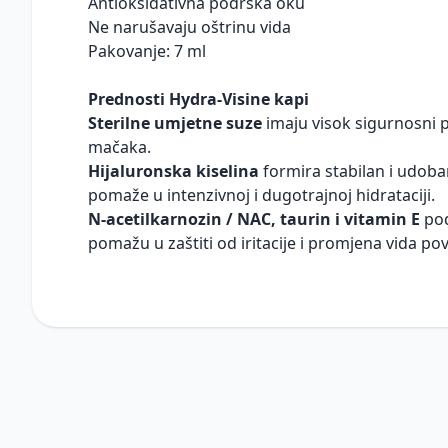
Antioksidativna podrška oku
Ne narušavaju oštrinu vida
Pakovanje: 7 ml
Prednosti Hydra-Visine kapi
Sterilne umjetne suze
imaju visok sigurnosni p
mačaka.
Hijaluronska kiselina
formira stabilan i udoban
pomaže u intenzivnoj i dugotrajnoj hidrataciji.
N-acetilkarnozin / NAC, taurin i vitamin E
pod
pomažu u zaštiti od iritacije i promjena vida po