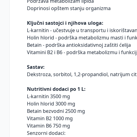
Podržava metabolizam lipida
Doprinosi opštem stanju organizma
Ključni sastojci i njihova uloga:
L-karnitin - učestvuje u transportu i iskorištava
Holin hlorid - podrška metabolizmu masti i funkci
Betain - podrška antioksidativnoj zaštiti ćelija
Vitamini B2 i B6 - podrška metabolizmu i funkci
Sastav:
Dekstroza, sorbitol, 1,2-propandiol, natrijum cit
Nutritivni dodaci po 1 L:
L-karnitin 3500 mg
Holin hlorid 3000 mg
Betain bezvodni 2500 mg
Vitamin B2 1000 mg
Vitamin B6 750 mg
Senzorni dodaci: