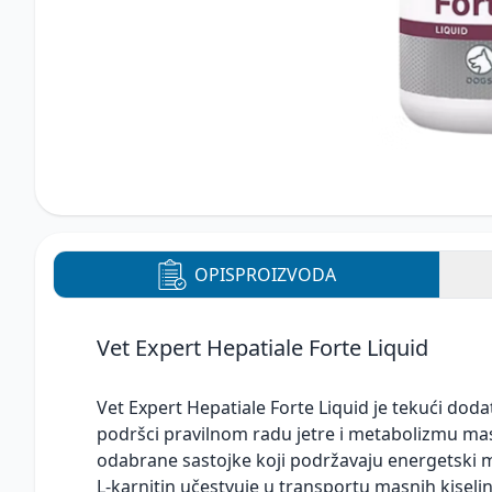
OPIS
PROIZVODA
Vet Expert Hepatiale Forte Liquid
Vet Expert Hepatiale Forte Liquid je tekući dod
podršci pravilnom radu jetre i metabolizmu mast
odabrane sastojke koji podržavaju energetski me
L-karnitin učestvuje u transportu masnih kiseli