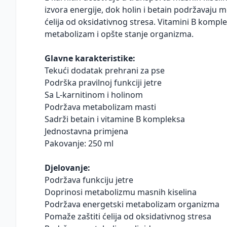
izvora energije, dok holin i betain podržavaju m
ćelija od oksidativnog stresa. Vitamini B komp
metabolizam i opšte stanje organizma.
Glavne karakteristike:
Tekući dodatak prehrani za pse
Podrška pravilnoj funkciji jetre
Sa L-karnitinom i holinom
Podržava metabolizam masti
Sadrži betain i vitamine B kompleksa
Jednostavna primjena
Pakovanje: 250 ml
Djelovanje:
Podržava funkciju jetre
Doprinosi metabolizmu masnih kiselina
Podržava energetski metabolizam organizma
Pomaže zaštiti ćelija od oksidativnog stresa