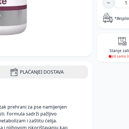
*Bespla
Stanje zal
Još samo 
PLAĆANJE
I DOSTAVA
atak prehrani za pse namijenjen
i. Formula sadrži pažljivo
tabolizam i zaštitu ćelija.
na i njihovom iskorištavanju kao