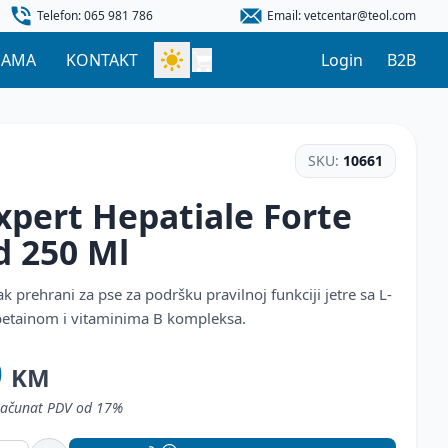
Telefon: 065 981 786
Email: vetcentar@teol.com
NAMA
KONTAKT
Login
B2B
SKU:
10661
xpert Hepatiale Forte
id
250 Ml
k prehrani za pse za podršku pravilnoj funkciji jetre sa L-
betainom i vitaminima B kompleksa.
0
KM
uračunat PDV od 17%