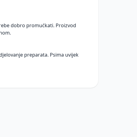
otrebe dobro promućkati. Proizvod
anom.
 djelovanje preparata. Psima uvijek