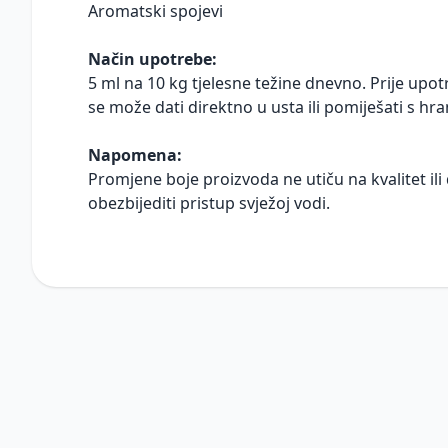
Aromatski spojevi
Način upotrebe:
5 ml na 10 kg tjelesne težine dnevno. Prije up
se može dati direktno u usta ili pomiješati s hr
Napomena:
Promjene boje proizvoda ne utiču na kvalitet ili
obezbijediti pristup svježoj vodi.