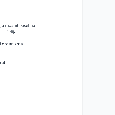
nju masnih kiselina
ji ćelija
ji organizma
rat.