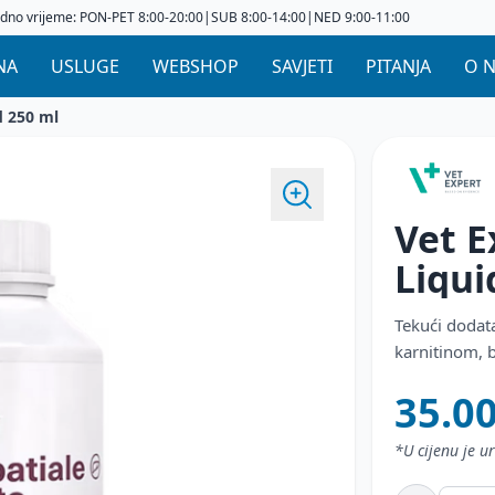
dno vrijeme: PON-PET 8:00-20:00|SUB 8:00-14:00|NED 9:00-11:00
NA
USLUGE
WEBSHOP
SAVJETI
PITANJA
O 
d 250 ml
Vet E
Liqu
Tekući dodata
karnitinom, 
35.0
*U cijenu je 