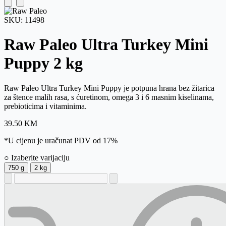
SKU:
11498
Raw Paleo Ultra Turkey Mini
Puppy
2 kg
Raw Paleo Ultra Turkey Mini Puppy je potpuna hrana bez žitarica
za štence malih rasa, s ćuretinom, omega 3 i 6 masnim kiselinama,
prebioticima i vitaminima.
39.50
KM
*U cijenu je uračunat PDV od 17%
○ Izaberite varijaciju
750 g
2 kg