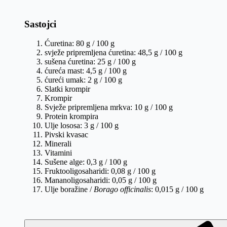
Sastojci
Ćuretina: 80 g / 100 g
svježe pripremljena ćuretina: 48,5 g / 100 g
sušena ćuretina: 25 g / 100 g
ćureća mast: 4,5 g / 100 g
ćureći umak: 2 g / 100 g
Slatki krompir
Krompir
Svježe pripremljena mrkva: 10 g / 100 g
Protein krompira
Ulje lososa: 3 g / 100 g
Pivski kvasac
Minerali
Vitamini
Sušene alge: 0,3 g / 100 g
Fruktooligosaharidi: 0,08 g / 100 g
Mananoligosaharidi: 0,05 g / 100 g
Ulje boražine /
Borago officinalis
: 0,015 g / 100 g