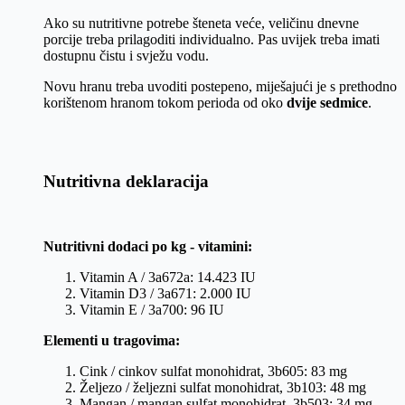
Ako su nutritivne potrebe šteneta veće, veličinu dnevne
porcije treba prilagoditi individualno. Pas uvijek treba imati
dostupnu čistu i svježu vodu.
Novu hranu treba uvoditi postepeno, miješajući je s prethodno
korištenom hranom tokom perioda od oko
dvije sedmice
.
Nutritivna deklaracija
Nutritivni dodaci po kg - vitamini:
Vitamin A / 3a672a: 14.423 IU
Vitamin D3 / 3a671: 2.000 IU
Vitamin E / 3a700: 96 IU
Elementi u tragovima:
Cink / cinkov sulfat monohidrat, 3b605: 83 mg
Željezo / željezni sulfat monohidrat, 3b103: 48 mg
Mangan / mangan sulfat monohidrat, 3b503: 34 mg