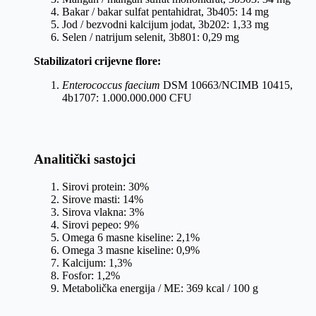
Bakar / bakar sulfat pentahidrat, 3b405: 14 mg
Jod / bezvodni kalcijum jodat, 3b202: 1,33 mg
Selen / natrijum selenit, 3b801: 0,29 mg
Stabilizatori crijevne flore:
Enterococcus faecium
DSM 10663/NCIMB 10415,
4b1707: 1.000.000.000 CFU
Analitički sastojci
Sirovi protein: 30%
Sirove masti: 14%
Sirova vlakna: 3%
Sirovi pepeo: 9%
Omega 6 masne kiseline: 2,1%
Omega 3 masne kiseline: 0,9%
Kalcijum: 1,3%
Fosfor: 1,2%
Metabolička energija / ME: 369 kcal / 100 g