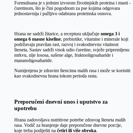
Formulisana je s jednim izvorom životinjskih proteina i masti -
ćuretinom, što je čini pogodnom za pse kojima odgovara
jednostavnija i pažljivo odabrana proteinska osnova.
Hrana ne sadrži žitarice, a receptura uključuje
omega 3 i
omega 6 masne kiseline
, prebiotike, vitamine i minerale koji
podržavaju pravilan rast, razvoj i svakodnevnu vitalnost
šteneta. Sastav sadrži visok udio ćuretine, svježe pripremljenu
mrkvu, ulje lososa, sušene alge, fruktooligosaharide i
mananoligosaharide.
Namijenjena je zdravim štencima malih rasa i može se koristiti
kao svakodnevna hrana tokom perioda rasta.
Preporučeni dnevni unos i uputstvo za
upotrebu
Hrana zadovoljava nutritivne potrebe zdravog šteneta malih
rasa. Vodič za hranjenje daje preporučene dnevne porcije,
koje treba podijeliti na
četiri ili više obroka
.