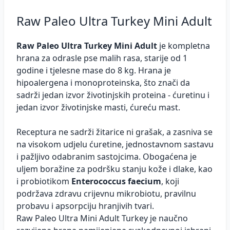
Raw Paleo Ultra Turkey Mini Adult
Raw Paleo Ultra Turkey Mini Adult
je kompletna
hrana za odrasle pse malih rasa, starije od 1
godine i tjelesne mase do 8 kg. Hrana je
hipoalergena i monoproteinska, što znači da
sadrži jedan izvor životinjskih proteina - ćuretinu i
jedan izvor životinjske masti, ćureću mast.
Receptura ne sadrži žitarice ni grašak, a zasniva se
na visokom udjelu ćuretine, jednostavnom sastavu
i pažljivo odabranim sastojcima. Obogaćena je
uljem boražine za podršku stanju kože i dlake, kao
i probiotikom
Enterococcus faecium
, koji
podržava zdravu crijevnu mikrobiotu, pravilnu
probavu i apsorpciju hranjivih tvari.
Raw Paleo Ultra Mini Adult Turkey je naučno