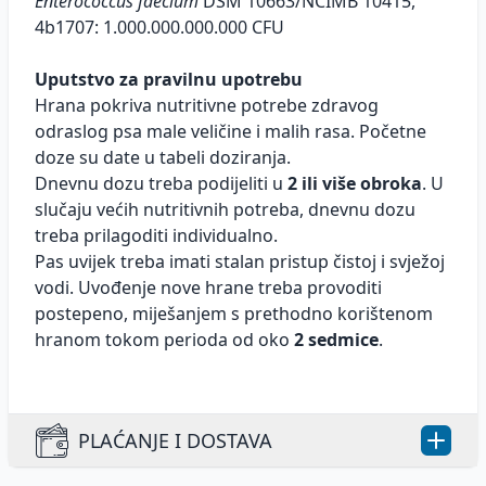
Enterococcus faecium
DSM 10663/NCIMB 10415,
4b1707: 1.000.000.000.000 CFU
Uputstvo za pravilnu upotrebu
Hrana pokriva nutritivne potrebe zdravog
odraslog psa male veličine i malih rasa. Početne
doze su date u tabeli doziranja.
Dnevnu dozu treba podijeliti u
2 ili više obroka
. U
slučaju većih nutritivnih potreba, dnevnu dozu
treba prilagoditi individualno.
Pas uvijek treba imati stalan pristup čistoj i svježoj
vodi. Uvođenje nove hrane treba provoditi
postepeno, miješanjem s prethodno korištenom
hranom tokom perioda od oko
2 sedmice
.
PLAĆANJE I DOSTAVA