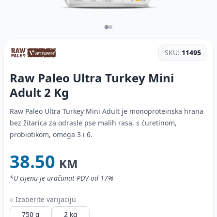
SKU:
11495
Raw Paleo Ultra Turkey Mini
Adult
2 Kg
Raw Paleo Ultra Turkey Mini Adult je monoproteinska hrana
bez žitarica za odrasle pse malih rasa, s ćuretinom,
probiotikom, omega 3 i 6.
38.50
KM
*U cijenu je uračunat PDV od 17%
○ Izaberite varijaciju
750 g
2 kg