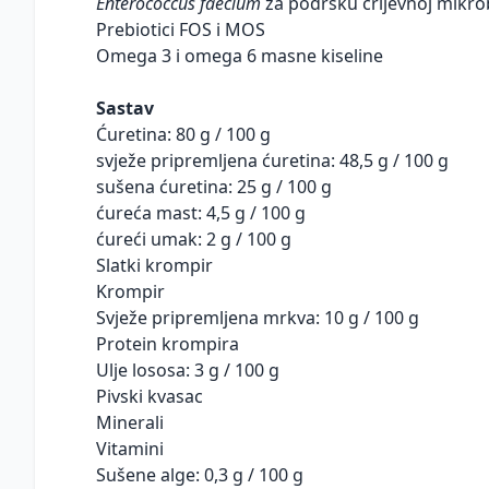
Enterococcus faecium
za podršku crijevnoj mikro
Prebiotici FOS i MOS
Omega 3 i omega 6 masne kiseline
Sastav
Ćuretina: 80 g / 100 g
svježe pripremljena ćuretina: 48,5 g / 100 g
sušena ćuretina: 25 g / 100 g
ćureća mast: 4,5 g / 100 g
ćureći umak: 2 g / 100 g
Slatki krompir
Krompir
Svježe pripremljena mrkva: 10 g / 100 g
Protein krompira
Ulje lososa: 3 g / 100 g
Pivski kvasac
Minerali
Vitamini
Sušene alge: 0,3 g / 100 g