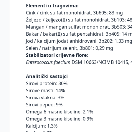
Elementi u tragovima:
Cink / cink sulfat monohidrat, 3b605: 83 mg
Željezo / željezo(II) sulfat monohidrat, 3b103: 
Mangan / mangan sulfat monohidrat, 3b503: 3
Bakar / bakar(II) sulfat pentahidrat, 3b405: 14 
Jod / kalcijum jodat anhidrovani, 3b202: 1,33 m
Selen / natrijum selenit, 3b801: 0,29 mg
Stabilizatori crijevne flore:
Enterococcus faecium
DSM 10663/NCIMB 10415, 4
Analitički sastojci
Sirovi protein: 30%
Sirove masti: 14%
Sirova vlakna: 3%
Sirovi pepeo: 9%
Omega 6 masne kiseline: 2,1%
Omega 3 masne kiseline: 0,9%
Kalcijum: 1,3%