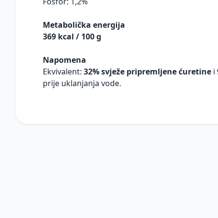
Fosfor: 1,2%
Metabolička energija
369 kcal / 100 g
Napomena
Ekvivalent:
32% svježe pripremljene ćuretine
i
prije uklanjanja vode.