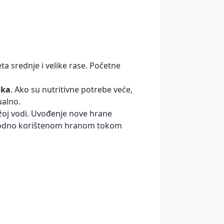
a srednje i velike rase. Početne
oka
. Ako su nutritivne potrebe veće,
ualno.
ježoj vodi. Uvođenje nove hrane
thodno korištenom hranom tokom