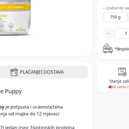
○ Izaberite va
750 g
*Bespla
PLAĆANJE
I DOSTAVA
Stanje zal
Još samo 
ge Puppy
py
je potpuna i uravnotežena
janja od majke do 12 mjeseci
i jedan izvor životinjskih proteina