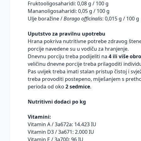
Fruktooligosaharidi: 0,08 g / 100 g
Mananoligosaharidi: 0,05 g / 100 g
Ulje boražine /
Borago officinalis
: 0,015 g / 100 g
Uputstvo za pravilnu upotrebu
Hrana pokriva nutritivne potrebe zdravog štenet
porcije navedene su u vodiču za hranjenje.
Dnevnu porciju treba podijeliti na
4 ili više obr
veličinu dnevne porcije treba prilagoditi individ
Pas uvijek treba imati stalan pristup čistoj i sv
treba provoditi postepeno, miješanjem s pre
perioda od oko
2 sedmice
.
Nutritivni dodaci po kg
Vitamini:
Vitamin A / 3a672a: 14.423 IU
Vitamin D3 / 3a671: 2.000 IU
Vitamin E / 3a700: 96 IU