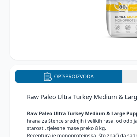
OPIS
PROIZVODA
Raw Paleo Ultra Turkey Medium & Lar
Raw Paleo Ultra Turkey Medium & Large Pup
hrana za štence srednjih i velikih rasa, od odbi
starosti, tjelesne mase preko 8 kg.
Receptura je monoproteinska, što znači da sadrž