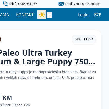
Telefon: 065 981 786
Email: vetcentar@teol.com
NAMA
KONTAKT
Login
B2B
SKU:
11397
aleo Ultra Turkey
um & Large Puppy
750
tra Turkey Puppy je monoproteinska hrana bez žitarica za
ih i velikih rasa, s ćuretinom, omega 3 i 6, prebioticima i
0
KM
uračunat PDV od 17%