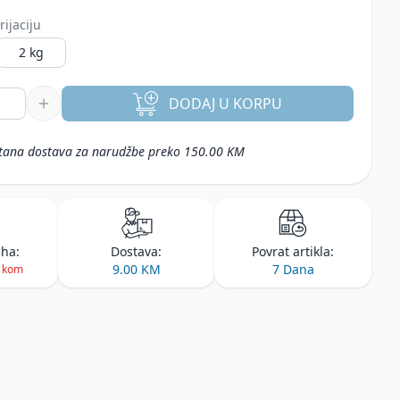
rijaciju
2 kg
DODAJ
U KORPU
tana dostava za narudžbe preko 150.00 KM
iha:
Dostava:
Povrat artikla:
9.00 KM
7 Dana
2 kom