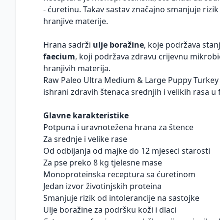
- ćuretinu. Takav sastav značajno smanjuje rizik 
hranjive materije.
Hrana sadrži
ulje boražine
, koje podržava stanj
faecium
, koji podržava zdravu crijevnu mikrobi
hranjivih materija.
Raw Paleo Ultra Medium & Large Puppy Turkey 
ishrani zdravih štenaca srednjih i velikih rasa u 
Glavne karakteristike
Potpuna i uravnotežena hrana za štence
Za srednje i velike rase
Od odbijanja od majke do 12 mjeseci starosti
Za pse preko 8 kg tjelesne mase
Monoproteinska receptura sa ćuretinom
Jedan izvor životinjskih proteina
Smanjuje rizik od intolerancije na sastojke
Ulje boražine za podršku koži i dlaci