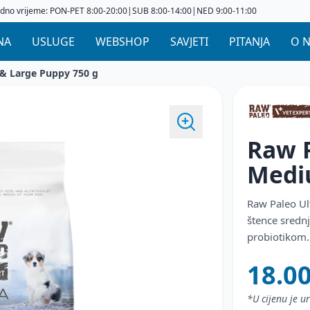
dno vrijeme: PON-PET 8:00-20:00|SUB 8:00-14:00|NED 9:00-11:00
NA
USLUGE
WEBSHOP
SAVJETI
PITANJA
O 
& Large Puppy 750 g
Raw P
Medi
G
Raw Paleo Ul
štence srednj
probiotikom.
18.0
*U cijenu je 