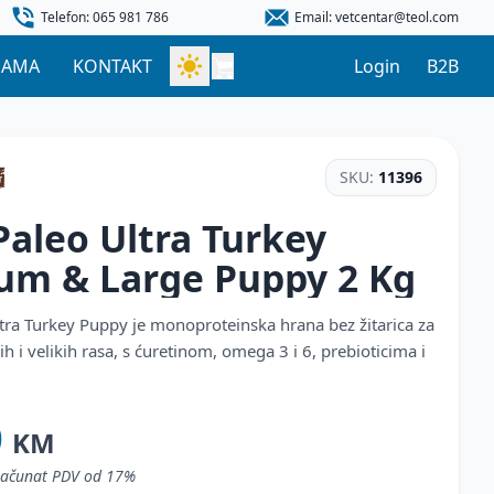
Telefon: 065 981 786
Email: vetcentar@teol.com
NAMA
KONTAKT
Login
B2B
SKU:
11396
aleo Ultra Turkey
um & Large Puppy
2 Kg
tra Turkey Puppy je monoproteinska hrana bez žitarica za
ih i velikih rasa, s ćuretinom, omega 3 i 6, prebioticima i
0
KM
uračunat PDV od 17%