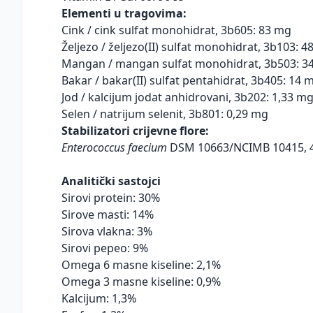
Elementi u tragovima:
Cink / cink sulfat monohidrat, 3b605: 83 mg
Željezo / željezo(II) sulfat monohidrat, 3b103: 
Mangan / mangan sulfat monohidrat, 3b503: 3
Bakar / bakar(II) sulfat pentahidrat, 3b405: 14 
Jod / kalcijum jodat anhidrovani, 3b202: 1,33 m
Selen / natrijum selenit, 3b801: 0,29 mg
Stabilizatori crijevne flore:
Enterococcus faecium
DSM 10663/NCIMB 10415, 4
Analitički sastojci
Sirovi protein: 30%
Sirove masti: 14%
Sirova vlakna: 3%
Sirovi pepeo: 9%
Omega 6 masne kiseline: 2,1%
Omega 3 masne kiseline: 0,9%
Kalcijum: 1,3%