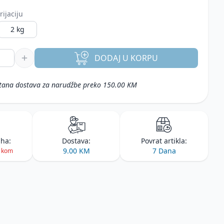
rijaciju
2 kg
DODAJ
U KORPU
tana dostava za narudžbe preko 150.00 KM
iha:
Dostava:
Povrat artikla:
9.00 KM
7 Dana
2 kom