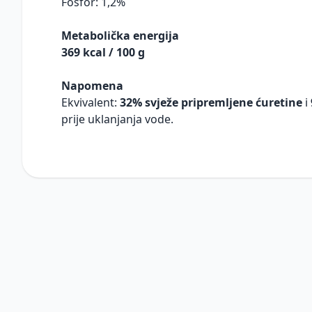
Fosfor: 1,2%
Metabolička energija
369 kcal / 100 g
Napomena
Ekvivalent:
32% svježe pripremljene ćuretine
i
prije uklanjanja vode.