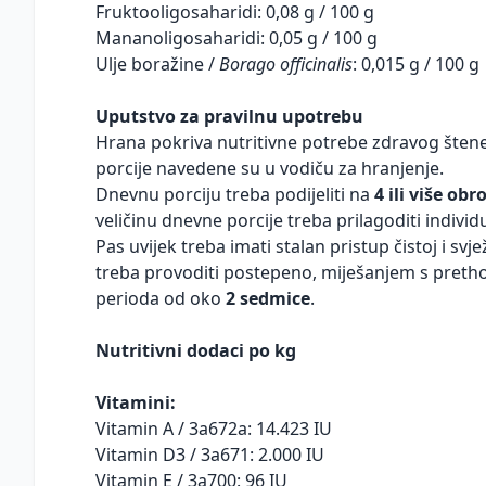
Fruktooligosaharidi: 0,08 g / 100 g
Mananoligosaharidi: 0,05 g / 100 g
Ulje boražine /
Borago officinalis
: 0,015 g / 100 g
Uputstvo za pravilnu upotrebu
Hrana pokriva nutritivne potrebe zdravog štenet
porcije navedene su u vodiču za hranjenje.
Dnevnu porciju treba podijeliti na
4 ili više obr
veličinu dnevne porcije treba prilagoditi individ
Pas uvijek treba imati stalan pristup čistoj i sv
treba provoditi postepeno, miješanjem s pre
perioda od oko
2 sedmice
.
Nutritivni dodaci po kg
Vitamini:
Vitamin A / 3a672a: 14.423 IU
Vitamin D3 / 3a671: 2.000 IU
Vitamin E / 3a700: 96 IU