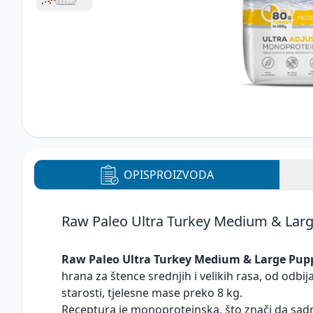
OPIS
PROIZVODA
Raw Paleo Ultra Turkey Medium & Lar
Raw Paleo Ultra Turkey Medium & Large Pup
hrana za štence srednjih i velikih rasa, od odbi
starosti, tjelesne mase preko 8 kg.
Receptura je monoproteinska, što znači da sadrž