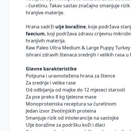
- ćuretinu. Takav sastav značajno smanjuje rizik 
hranjive materije.
Hrana sadrži
ulje boražine
, koje podržava stanj
faecium
, koji podržava zdravu crijevnu mikrobi
hranjivih materija.
Raw Paleo Ultra Medium & Large Puppy Turkey 
ishrani zdravih štenaca srednjih i velikih rasa u 
Glavne karakteristike
Potpuna i uravnotežena hrana za štence
Za srednje i velike rase
Od odbijanja od majke do 12 mjeseci starosti
Za pse preko 8 kg tjelesne mase
Monoproteinska receptura sa ćuretinom
Jedan izvor životinjskih proteina
Smanjuje rizik od intolerancije na sastojke
Ulje boražine za podršku koži i dlaci