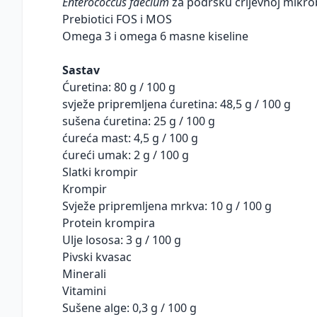
Enterococcus faecium
za podršku crijevnoj mikro
Prebiotici FOS i MOS
Omega 3 i omega 6 masne kiseline
Sastav
Ćuretina: 80 g / 100 g
svježe pripremljena ćuretina: 48,5 g / 100 g
sušena ćuretina: 25 g / 100 g
ćureća mast: 4,5 g / 100 g
ćureći umak: 2 g / 100 g
Slatki krompir
Krompir
Svježe pripremljena mrkva: 10 g / 100 g
Protein krompira
Ulje lososa: 3 g / 100 g
Pivski kvasac
Minerali
Vitamini
Sušene alge: 0,3 g / 100 g