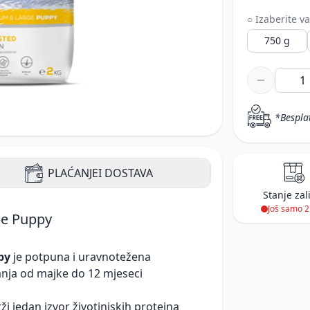
○ Izaberite va
750 g
*Bespla
PLAĆANJE
I DOSTAVA
Stanje zal
Još samo 
ge Puppy
py
je potpuna i uravnotežena
janja od majke do 12 mjeseci
i jedan izvor životinjskih proteina