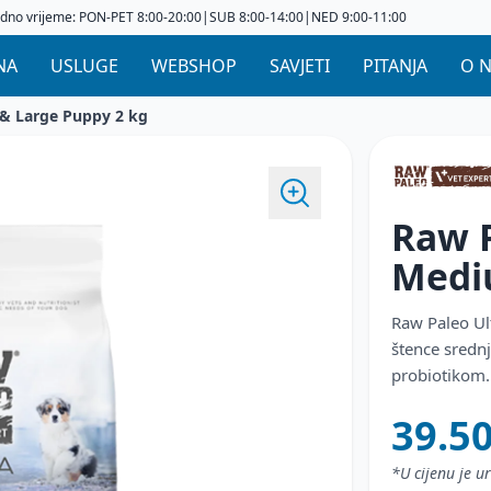
dno vrijeme: PON-PET 8:00-20:00|SUB 8:00-14:00|NED 9:00-11:00
NA
USLUGE
WEBSHOP
SAVJETI
PITANJA
O 
& Large Puppy 2 kg
Raw P
Medi
Raw Paleo Ul
štence srednj
probiotikom.
39.5
*U cijenu je 