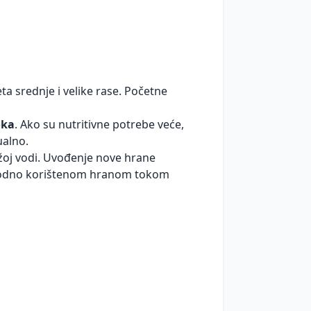
a srednje i velike rase. Početne
oka
. Ako su nutritivne potrebe veće,
ualno.
ježoj vodi. Uvođenje nove hrane
thodno korištenom hranom tokom