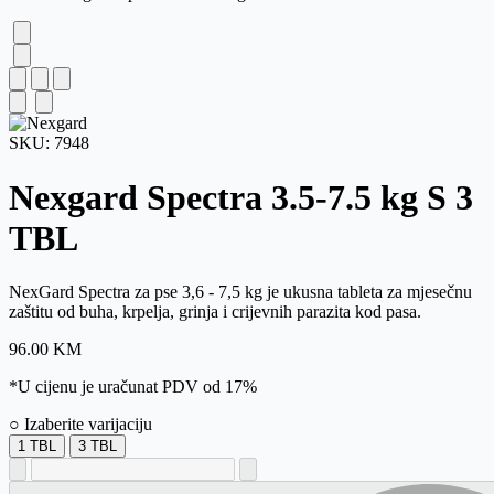
SKU:
7948
Nexgard Spectra 3.5-7.5 kg S
3
TBL
NexGard Spectra za pse 3,6 - 7,5 kg je ukusna tableta za mjesečnu
zaštitu od buha, krpelja, grinja i crijevnih parazita kod pasa.
96.00
KM
*U cijenu je uračunat PDV od 17%
○ Izaberite varijaciju
1 TBL
3 TBL