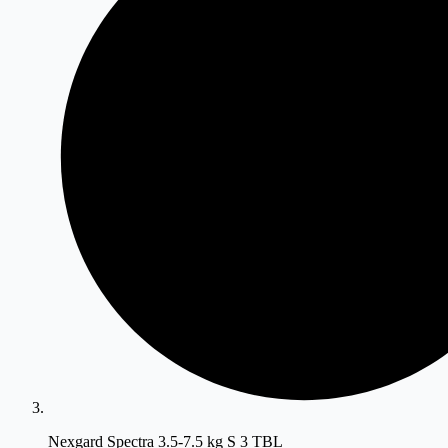
Nexgard Spectra 3.5-7.5 kg S 3 TBL