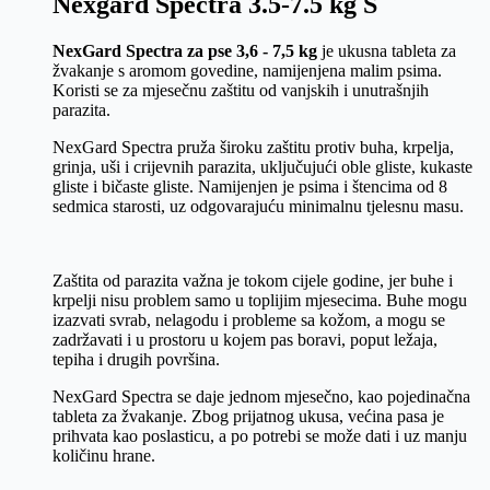
Nexgard Spectra 3.5-7.5 kg S
NexGard Spectra za pse 3,6 - 7,5 kg
je ukusna tableta za
žvakanje s aromom govedine, namijenjena malim psima.
Koristi se za mjesečnu zaštitu od vanjskih i unutrašnjih
parazita.
NexGard Spectra pruža široku zaštitu protiv buha, krpelja,
grinja, uši i crijevnih parazita, uključujući oble gliste, kukaste
gliste i bičaste gliste. Namijenjen je psima i štencima od 8
sedmica starosti, uz odgovarajuću minimalnu tjelesnu masu.
Zaštita od parazita važna je tokom cijele godine, jer buhe i
krpelji nisu problem samo u toplijim mjesecima. Buhe mogu
izazvati svrab, nelagodu i probleme sa kožom, a mogu se
zadržavati i u prostoru u kojem pas boravi, poput ležaja,
tepiha i drugih površina.
NexGard Spectra se daje jednom mjesečno, kao pojedinačna
tableta za žvakanje. Zbog prijatnog ukusa, većina pasa je
prihvata kao poslasticu, a po potrebi se može dati i uz manju
količinu hrane.