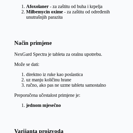
Afoxolaner
- za zaštitu od buha i krpelja
Milbemycin oxime
- za zaštitu od određenih
unutrašnjih parazita
Način primjene
NexGard Spectra je tableta za oralnu upotrebu.
Može se dati:
direktno iz ruke kao poslastica
uz manju količinu hrane
ručno, ako pas ne uzme tabletu samostalno
Preporučena učestalost primjene je:
jednom mjesečno
Varijanta proizvoda