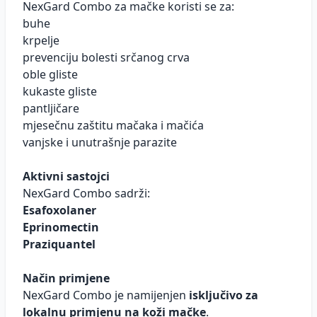
NexGard Combo za mačke koristi se za:
buhe
krpelje
prevenciju bolesti srčanog crva
oble gliste
kukaste gliste
pantljičare
mjesečnu zaštitu mačaka i mačića
vanjske i unutrašnje parazite
Aktivni sastojci
NexGard Combo sadrži:
Esafoxolaner
Eprinomectin
Praziquantel
Način primjene
NexGard Combo je namijenjen
isključivo za
lokalnu primjenu na koži mačke
.