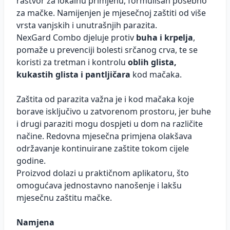
rastvor za lokalnu primjenu, formulisan posebno
za mačke. Namijenjen je mjesečnoj zaštiti od više
vrsta vanjskih i unutrašnjih parazita.
NexGard Combo djeluje protiv
buha i krpelja
,
pomaže u prevenciji bolesti srčanog crva, te se
koristi za tretman i kontrolu
oblih glista,
kukastih glista i pantljičara
kod mačaka.
Zaštita od parazita važna je i kod mačaka koje
borave isključivo u zatvorenom prostoru, jer buhe
i drugi paraziti mogu dospjeti u dom na različite
načine. Redovna mjesečna primjena olakšava
održavanje kontinuirane zaštite tokom cijele
godine.
Proizvod dolazi u praktičnom aplikatoru, što
omogućava jednostavno nanošenje i lakšu
mjesečnu zaštitu mačke.
Namjena