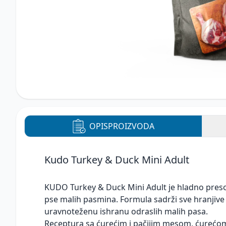
OPIS
PROIZVODA
Kudo Turkey & Duck Mini Adult
KUDO Turkey & Duck Mini Adult je hladno pres
pse malih pasmina. Formula sadrži sve hranjiv
uravnoteženu ishranu odraslih malih pasa.
Receptura sa ćurećim i pačijim mesom, ćurećo