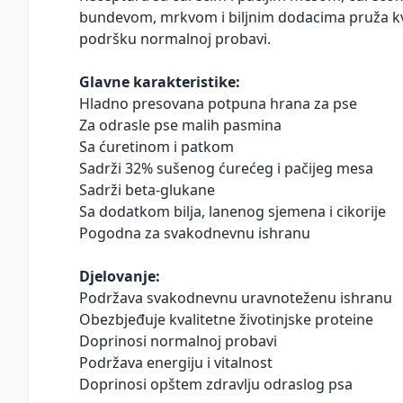
bundevom, mrkvom i biljnim dodacima pruža kval
podršku normalnoj probavi.
Glavne karakteristike:
Hladno presovana potpuna hrana za pse
Za odrasle pse malih pasmina
Sa ćuretinom i patkom
Sadrži 32% sušenog ćurećeg i pačijeg mesa
Sadrži beta-glukane
Sa dodatkom bilja, lanenog sjemena i cikorije
Pogodna za svakodnevnu ishranu
Djelovanje:
Podržava svakodnevnu uravnoteženu ishranu
Obezbjeđuje kvalitetne životinjske proteine
Doprinosi normalnoj probavi
Podržava energiju i vitalnost
Doprinosi opštem zdravlju odraslog psa