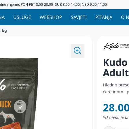
dno vrijeme: PON-PET 8:00-20:00|SUB 8:00-14:00|NED 9:00-11:00
NA
USLUGE
WEBSHOP
SAVJETI
PITANJA
O 
3 kg
Kudo
Adul
Hladno preso
ćuretinom i 
28.0
*U cijenu je 