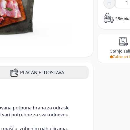
*Bespla
Stanje zal
Zalihe pri 
PLAĆANJE
I DOSTAVA
ovana potpuna hrana za odrasle
e tvari potrebne za svakodnevnu
m mašću, zobenim pahuljicama,