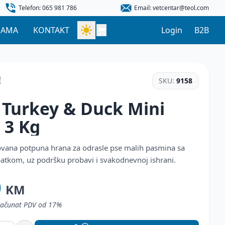
Telefon: 065 981 786
Email: vetcentar@teol.com
NAMA
KONTAKT
Login
B2B
SKU:
9158
 Turkey & Duck Mini
t
3 Kg
vana potpuna hrana za odrasle pse malih pasmina sa
patkom, uz podršku probavi i svakodnevnoj ishrani.
0
KM
uračunat PDV od 17%