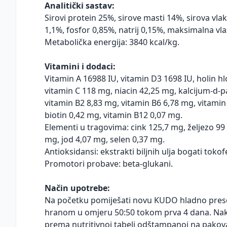
Analitički sastav:
Sirovi protein 25%, sirove masti 14%, sirova vlak
1,1%, fosfor 0,85%, natrij 0,15%, maksimalna vl
Metabolička energija: 3840 kcal/kg.
Vitamini i dodaci:
Vitamin A 16988 IU, vitamin D3 1698 IU, holin h
vitamin C 118 mg, niacin 42,25 mg, kalcijum-d-p
vitamin B2 8,83 mg, vitamin B6 6,78 mg, vitamin 
biotin 0,42 mg, vitamin B12 0,07 mg.
Elementi u tragovima: cink 125,7 mg, željezo 9
mg, jod 4,07 mg, selen 0,37 mg.
Antioksidansi: ekstrakti biljnih ulja bogati toko
Promotori probave: beta-glukani.
Način upotrebe:
Na početku pomiješati novu KUDO hladno pre
hranom u omjeru 50:50 tokom prva 4 dana. Nako
prema nutritivnoj tabeli odštampanoj na pakov