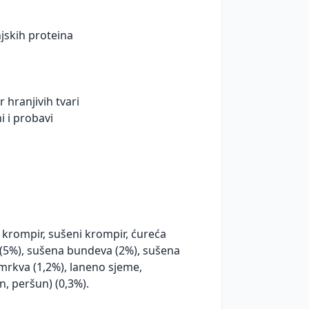
njskih proteina
r hranjivih tvari
 i probavi
i krompir, sušeni krompir, ćureća
a (5%), sušena bundeva (2%), sušena
 mrkva (1,2%), laneno sjeme,
n, peršun) (0,3%).