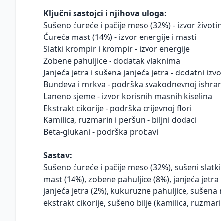
Ključni sastojci i njihova uloga:
Sušeno ćureće i pačije meso (32%) - izvor životi
Ćureća mast (14%) - izvor energije i masti
Slatki krompir i krompir - izvor energije
Zobene pahuljice - dodatak vlaknima
Janjeća jetra i sušena janjeća jetra - dodatni izvo
Bundeva i mrkva - podrška svakodnevnoj ishrani
Laneno sjeme - izvor korisnih masnih kiselina
Ekstrakt cikorije - podrška crijevnoj flori
Kamilica, ruzmarin i peršun - biljni dodaci
Beta-glukani - podrška probavi
Sastav:
Sušeno ćureće i pačije meso (32%), sušeni slatk
mast (14%), zobene pahuljice (8%), janjeća jetr
janjeća jetra (2%), kukuruzne pahuljice, sušena
ekstrakt cikorije, sušeno bilje (kamilica, ruzmari