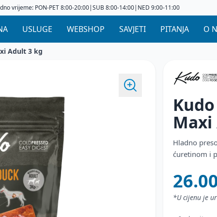
dno vrijeme: PON-PET 8:00-20:00|SUB 8:00-14:00|NED 9:00-11:00
NA
USLUGE
WEBSHOP
SAVJETI
PITANJA
O 
i Adult 3 kg
Kudo
Maxi
Hladno preso
ćuretinom i 
26.0
*U cijenu je 