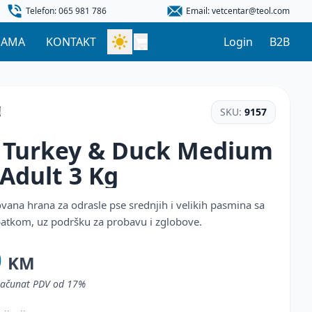
Telefon: 065 981 786
Email: vetcentar@teol.com
NAMA
KONTAKT
Login
B2B
SKU:
9157
 Turkey & Duck Medium
 Adult
3 Kg
vana hrana za odrasle pse srednjih i velikih pasmina sa
patkom, uz podršku za probavu i zglobove.
0
KM
uračunat PDV od 17%