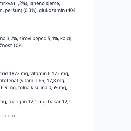
 mrkva (1,2%), laneno sjeme,
rin, peršun) (0,3%), glukozamin (404
na 3,2%, sirovi pepeo 5,4%, kalcij
ažnost 10%.
lorid 1872 mg, vitamin E 173 mg,
ntotenat (vitamin B5) 17,8 mg,
6,9 mg, folna kiselina 0,69 mg,
1 mg, mangan 12,1 mg, bakar 12,1
ferolom.