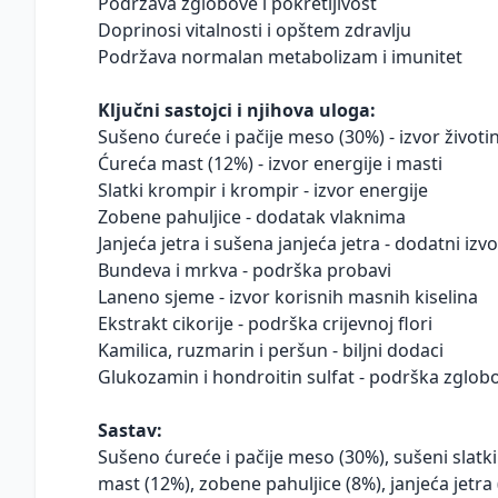
Podržava zglobove i pokretljivost
Doprinosi vitalnosti i opštem zdravlju
Podržava normalan metabolizam i imunitet
Ključni sastojci i njihova uloga:
Sušeno ćureće i pačije meso (30%) - izvor životi
Ćureća mast (12%) - izvor energije i masti
Slatki krompir i krompir - izvor energije
Zobene pahuljice - dodatak vlaknima
Janjeća jetra i sušena janjeća jetra - dodatni izvo
Bundeva i mrkva - podrška probavi
Laneno sjeme - izvor korisnih masnih kiselina
Ekstrakt cikorije - podrška crijevnoj flori
Kamilica, ruzmarin i peršun - biljni dodaci
Glukozamin i hondroitin sulfat - podrška zglob
Sastav:
Sušeno ćureće i pačije meso (30%), sušeni slatk
mast (12%), zobene pahuljice (8%), janjeća jetr