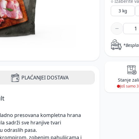
○ Izaberite va
3 kg
*Bespla
PLAĆANJE
I DOSTAVA
Stanje zal
Još samo 
lt
hladno presovana kompletna hrana
a sadrži sve hranjive tvari
 odraslih pasa.
 krompirom, zobenim pahuljicama i