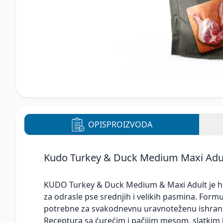
OPIS
PROIZVODA
Kudo Turkey & Duck Medium Maxi Adu
KUDO Turkey & Duck Medium & Maxi Adult je 
za odrasle pse srednjih i velikih pasmina. Formul
potrebne za svakodnevnu uravnoteženu ishranu
Receptura sa ćurećim i pačijim mesom, slatkim