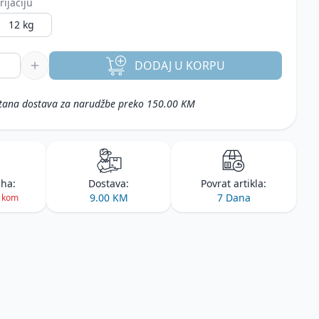
rijaciju
12 kg
DODAJ
U KORPU
tana dostava za narudžbe preko 150.00 KM
iha:
Dostava:
Povrat artikla:
9.00 KM
7 Dana
3 kom