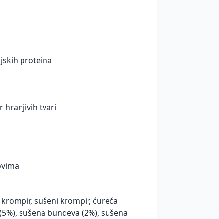
njskih proteina
r hranjivih tvari
ovima
i krompir, sušeni krompir, ćureća
a (5%), sušena bundeva (2%), sušena