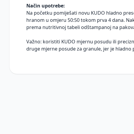
Način upotrebe:
Na početku pomiješati novu KUDO hladno pre
hranom u omjeru 50:50 tokom prva 4 dana. Nako
prema nutritivnoj tabeli odštampanoj na pakov
Važno: koristiti KUDO mjernu posudu ili precizn
druge mjerne posude za granule, jer je hladno 