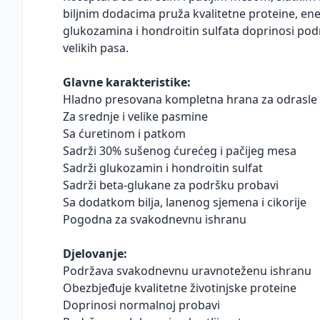
biljnim dodacima pruža kvalitetne proteine, en
glukozamina i hondroitin sulfata doprinosi pod
velikih pasa.
Glavne karakteristike:
Hladno presovana kompletna hrana za odrasle
Za srednje i velike pasmine
Sa ćuretinom i patkom
Sadrži 30% sušenog ćurećeg i pačijeg mesa
Sadrži glukozamin i hondroitin sulfat
Sadrži beta-glukane za podršku probavi
Sa dodatkom bilja, lanenog sjemena i cikorije
Pogodna za svakodnevnu ishranu
Djelovanje:
Podržava svakodnevnu uravnoteženu ishranu
Obezbjeđuje kvalitetne životinjske proteine
Doprinosi normalnoj probavi