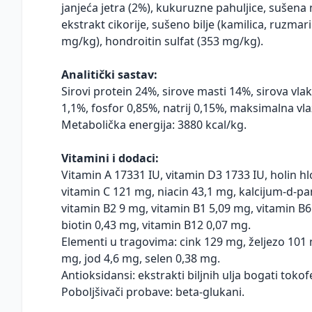
janjeća jetra (2%), kukuruzne pahuljice, sušena
ekstrakt cikorije, sušeno bilje (kamilica, ruzma
mg/kg), hondroitin sulfat (353 mg/kg).
Analitički sastav:
Sirovi protein 24%, sirove masti 14%, sirova vlak
1,1%, fosfor 0,85%, natrij 0,15%, maksimalna vl
Metabolička energija: 3880 kcal/kg.
Vitamini i dodaci:
Vitamin A 17331 IU, vitamin D3 1733 IU, holin h
vitamin C 121 mg, niacin 43,1 mg, kalcijum-d-pa
vitamin B2 9 mg, vitamin B1 5,09 mg, vitamin B6 
biotin 0,43 mg, vitamin B12 0,07 mg.
Elementi u tragovima: cink 129 mg, željezo 10
mg, jod 4,6 mg, selen 0,38 mg.
Antioksidansi: ekstrakti biljnih ulja bogati toko
Poboljšivači probave: beta-glukani.