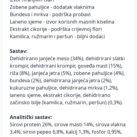
Zobene pahuljice - dodatak vlaknima
Bundeva i mrkva - podrška probavi
Laneno sjeme - izvor korisnih masnih kiselina
Ekstrakt cikorije - podrška crijevnoj flori
Kamilica, ružmarin i peršun - biljni dodaci
Sastav:
Dehidrirano janjeće meso (34%), dehidrirani slatki
krompir, dehidrirani krompir, goveđa mast (15%),
riža (8%), janjeća jetra (5%), zobene pahuljice (4%),
bundeva (2%), dehidrirana janjeća jetra (2%),
kukuruzne pahuljice, dehidrirana mrkva (1,2%),
laneno sjeme, ekstrakt cikorije, dehidrirano
začinsko bilje (kamilica, ružmarin, peršun) (0,3%).
Analitički sastav:
Sirovi protein 26%, sirove masti 14%, sirova vlakna
3,4%, sirovi pepeo 6,8%, kalcij 1,3%, fosfor 0,95%,