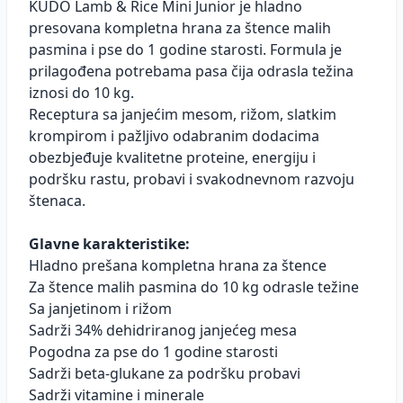
KUDO Lamb & Rice Mini Junior je hladno
presovana kompletna hrana za štence malih
pasmina i pse do 1 godine starosti. Formula je
prilagođena potrebama pasa čija odrasla težina
iznosi do 10 kg.
Receptura sa janjećim mesom, rižom, slatkim
krompirom i pažljivo odabranim dodacima
obezbjeđuje kvalitetne proteine, energiju i
podršku rastu, probavi i svakodnevnom razvoju
štenaca.
Glavne karakteristike:
Hladno prešana kompletna hrana za štence
Za štence malih pasmina do 10 kg odrasle težine
Sa janjetinom i rižom
Sadrži 34% dehidriranog janjećeg mesa
Pogodna za pse do 1 godine starosti
Sadrži beta-glukane za podršku probavi
Sadrži vitamine i minerale