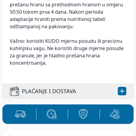
prešanu hranu sa prethodnom hranom u omjeru
50:50 tokom prva 4 dana. Nakon perioda
adaptacije hraniti prema nutritivnoj tabeli
odštampanoj na pakovanju.
Važno: koristiti KUDO mjernu posudu ili preciznu
kuhinjsku vagu. Ne koristiti druge mjerne posude
za granule, jer je hladno prešana hrana
koncentrisanija.
PLAĆANJE I DOSTAVA
Plaćanje, načini plaćanja i dostava
proizvoda.