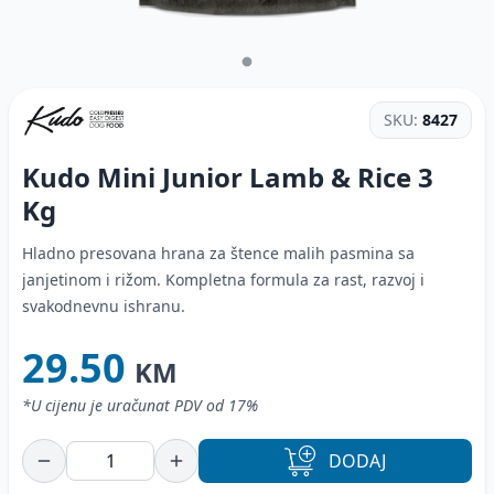
SKU:
8427
Kudo Mini Junior Lamb & Rice
3
Kg
Hladno presovana hrana za štence malih pasmina sa
janjetinom i rižom. Kompletna formula za rast, razvoj i
svakodnevnu ishranu.
29.50
KM
*U cijenu je uračunat PDV od 17%
DODAJ