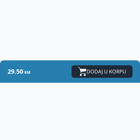
29.50
DODAJ U KORPU
KM
Vet
Centar - Banja Luka
Zdrav ljubimac i zadovoljan vlasnik su zaista
najveća nagrada svakom veterinaru.