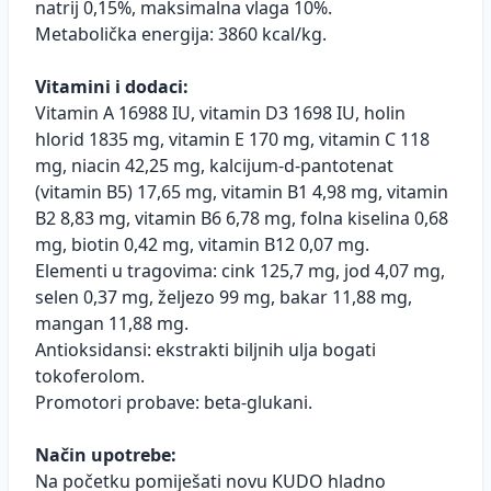
natrij 0,15%, maksimalna vlaga 10%.
Metabolička energija: 3860 kcal/kg.
Vitamini i dodaci:
Vitamin A 16988 IU, vitamin D3 1698 IU, holin
hlorid 1835 mg, vitamin E 170 mg, vitamin C 118
mg, niacin 42,25 mg, kalcijum-d-pantotenat
(vitamin B5) 17,65 mg, vitamin B1 4,98 mg, vitamin
B2 8,83 mg, vitamin B6 6,78 mg, folna kiselina 0,68
mg, biotin 0,42 mg, vitamin B12 0,07 mg.
Elementi u tragovima: cink 125,7 mg, jod 4,07 mg,
selen 0,37 mg, željezo 99 mg, bakar 11,88 mg,
mangan 11,88 mg.
Antioksidansi: ekstrakti biljnih ulja bogati
tokoferolom.
Promotori probave: beta-glukani.
Način upotrebe:
Na početku pomiješati novu KUDO hladno