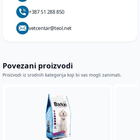
je količina ograničena ili koliko je komada
službe.
preostalo kada je zaliha pri kraju.
+387 51 288 850
Nakon što izvršite narudžbu, dobićete sve
potrebne informacije o daljim koracima i
vetcentar@teol.net
isporuci.
Virmansko plaćanje - opštom uplatnicom ili
Internet bankarstvom:
Kod ovakvog načina
plaćanja, na svoju e-mail adresu ćete dobiti
Povezani proizvodi
predračun sa svim podacima potrebnim za uplatu,
uključujući broj računa na koji trebate uplatiti
Proizvodi iz srodnih kategorija koji bi vas mogli zanimati.
vrijednost narudžbe. Uplatu potom možete izvršiti
korištenjem internet bankarstva ili načinom na
koji inače plaćate svoje račune - putem banke,
pošte ili sl.
Plaćanje karticama:
Mogućnost plaćanja