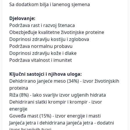
Sa dodatkom bilja i lanenog sjemena
Djelovanje:
Podržava rast i razvoj štenaca
Obezbjeđuje kvalitetne životinjske proteine
Doprinosi zdravlju kostiju i zglobova
Podržava normalnu probavu
Doprinosi zdravlju kože i dlake
Podržava vitalnost i imunitet
Ključni sastojci i njihova uloga:
Dehidrirano janjeće meso (34%) - izvor životinjskih
proteina
Riža (8%) - lako svarljiv izvor ugljenih hidrata
Dehidrirani slatki krompir i krompir - izvor
energije
Goveđa mast (15%) - izvor energije i masti
Janjeća jetra i dehidrirana janjeća jetra - dodatni
izvor hranjivih tvari