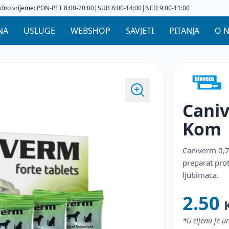
dno vrijeme: PON-PET 8:00-20:00|SUB 8:00-14:00|NED 9:00-11:00
NA
USLUGE
WEBSHOP
SAVJETI
PITANJA
O 
Caniv
Kom
Caniverm 0,7 
preparat prot
ljubimaca.
2.50
*U cijenu je 