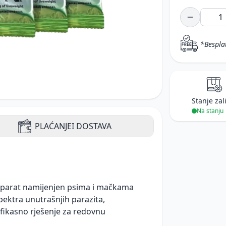
*Bespla
Stanje zal
Na stanju
PLAĆANJE
I DOSTAVA
preparat namijenjen psima i mačkama
pektra unutrašnjih parazita,
 efikasno rješenje za redovnu