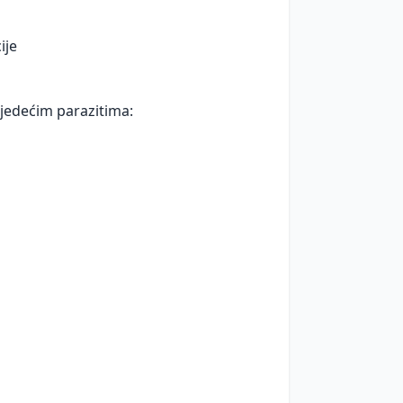
ije
sljedećim parazitima: