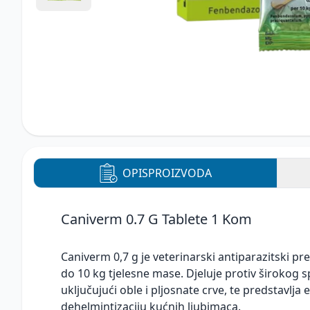
OPIS
PROIZVODA
Caniverm 0.7 G Tablete 1 Kom
Caniverm 0,7 g je veterinarski antiparazitski 
do 10 kg tjelesne mase. Djeluje protiv širokog s
uključujući oble i pljosnate crve, te predstavlja
dehelmintizaciju kućnih ljubimaca.