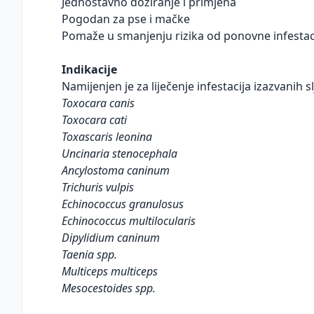
Jednostavno doziranje i primjena
Pogodan za pse i mačke
Pomaže u smanjenju rizika od ponovne infestac
Indikacije
Namijenjen je za liječenje infestacija izazvanih 
Toxocara canis
Toxocara cati
Toxascaris leonina
Uncinaria stenocephala
Ancylostoma caninum
Trichuris vulpis
Echinococcus granulosus
Echinococcus multilocularis
Dipylidium caninum
Taenia spp.
Multiceps multiceps
Mesocestoides spp.