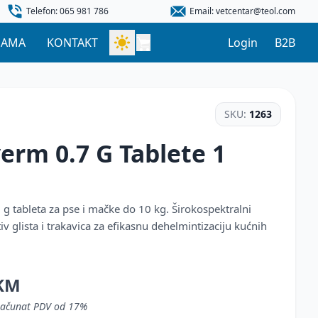
Telefon: 065 981 786
Email: vetcentar@teol.com
NAMA
KONTAKT
Login
B2B
SKU:
1263
erm 0.7 G Tablete 1
g tableta za pse i mačke do 10 kg. Širokospektralni
iv glista i trakavica za efikasnu dehelmintizaciju kućnih
KM
uračunat PDV od 17%