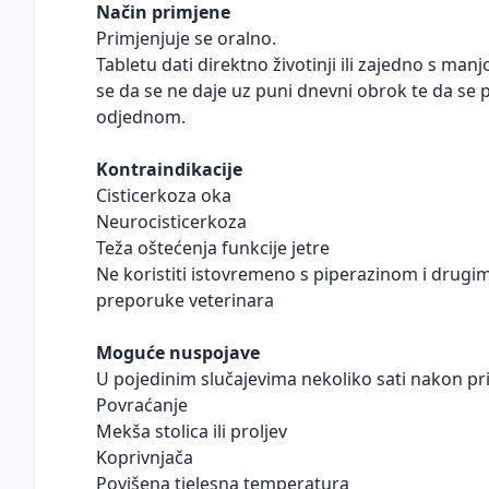
Način primjene
Primjenjuje se oralno.
Tabletu dati direktno životinji ili zajedno s m
se da se ne daje uz puni dnevni obrok te da se 
odjednom.
Kontraindikacije
Cisticerkoza oka
Neurocisticerkoza
Teža oštećenja funkcije jetre
Ne koristiti istovremeno s piperazinom i drugi
preporuke veterinara
Moguće nuspojave
U pojedinim slučajevima nekoliko sati nakon pr
Povraćanje
Mekša stolica ili proljev
Koprivnjača
Povišena tjelesna temperatura