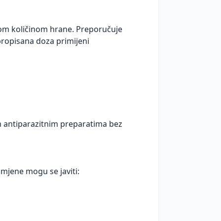
anjom količinom hrane. Preporučuje
propisana doza primijeni
m antiparazitnim preparatima bez
imjene mogu se javiti: