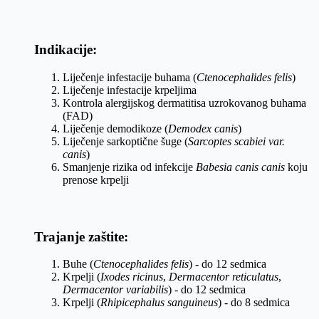
Indikacije:
Liječenje infestacije buhama (
Ctenocephalides felis
)
Liječenje infestacije krpeljima
Kontrola alergijskog dermatitisa uzrokovanog buhama
(FAD)
Liječenje demodikoze (
Demodex canis
)
Liječenje sarkoptične šuge (
Sarcoptes scabiei var.
canis
)
Smanjenje rizika od infekcije
Babesia canis canis
koju
prenose krpelji
Trajanje zaštite:
Buhe (
Ctenocephalides felis
) - do 12 sedmica
Krpelji (
Ixodes ricinus
,
Dermacentor reticulatus
,
Dermacentor variabilis
) - do 12 sedmica
Krpelji (
Rhipicephalus sanguineus
) - do 8 sedmica