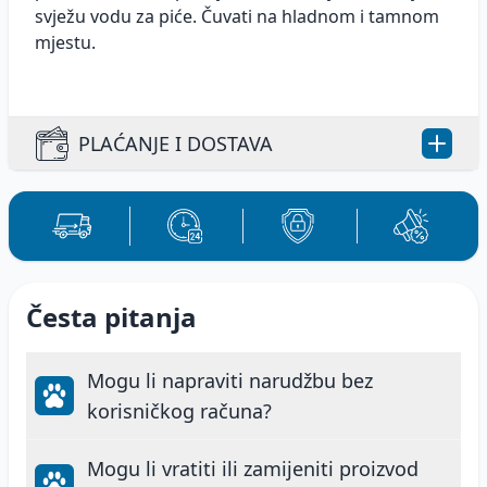
svježu vodu za piće. Čuvati na hladnom i tamnom
mjestu.
PLAĆANJE I DOSTAVA
Plaćanje, načini plaćanja i dostava
proizvoda.
Česta pitanja
PLAĆANJE:
Proizvodi se naručuju odabirom željenog artikla i
Mogu li napraviti narudžbu bez
popunjavanjem elektronskog formulara. Kupac
može naručiti i kupiti proizvod kao registrovani ili
korisničkog računa?
neregistrovani korisnik. Proizvod se smatra
naručenim kada kupac prođe cijeli postupak
Da, kupovinu na webshopu možete obaviti i
Mogu li vratiti ili zamijeniti proizvod
narudžbe. Po kreiranju narudžbe, plaćanje
bez kreiranja korisničkog naloga. Dovoljno je