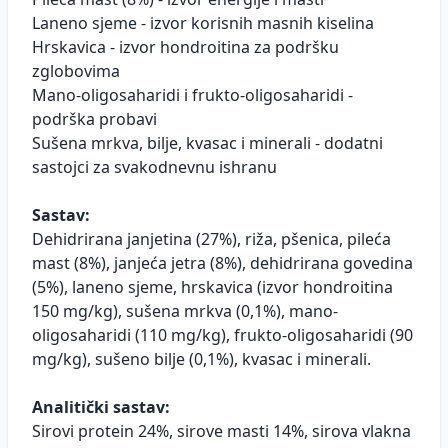
Laneno sjeme - izvor korisnih masnih kiselina
Hrskavica - izvor hondroitina za podršku
zglobovima
Mano-oligosaharidi i frukto-oligosaharidi -
podrška probavi
Sušena mrkva, bilje, kvasac i minerali - dodatni
sastojci za svakodnevnu ishranu
Sastav:
Dehidrirana janjetina (27%), riža, pšenica, pileća
mast (8%), janjeća jetra (8%), dehidrirana govedina
(5%), laneno sjeme, hrskavica (izvor hondroitina
150 mg/kg), sušena mrkva (0,1%), mano-
oligosaharidi (110 mg/kg), frukto-oligosaharidi (90
mg/kg), sušeno bilje (0,1%), kvasac i minerali.
Analitički sastav:
Sirovi protein 24%, sirove masti 14%, sirova vlakna