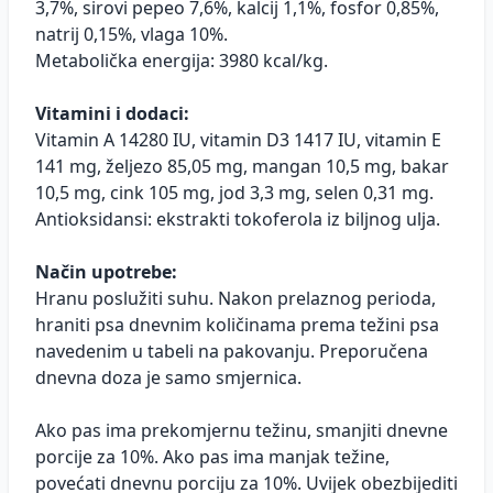
3,7%, sirovi pepeo 7,6%, kalcij 1,1%, fosfor 0,85%,
natrij 0,15%, vlaga 10%.
Metabolička energija: 3980 kcal/kg.
Vitamini i dodaci:
Vitamin A 14280 IU, vitamin D3 1417 IU, vitamin E
141 mg, željezo 85,05 mg, mangan 10,5 mg, bakar
10,5 mg, cink 105 mg, jod 3,3 mg, selen 0,31 mg.
Antioksidansi: ekstrakti tokoferola iz biljnog ulja.
Način upotrebe:
Hranu poslužiti suhu. Nakon prelaznog perioda,
hraniti psa dnevnim količinama prema težini psa
navedenim u tabeli na pakovanju. Preporučena
dnevna doza je samo smjernica.
Ako pas ima prekomjernu težinu, smanjiti dnevne
porcije za 10%. Ako pas ima manjak težine,
povećati dnevnu porciju za 10%. Uvijek obezbijediti