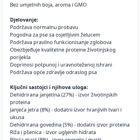
Bez umjetnih boja, aroma i GMO
Djelovanje:
Podržava normalnu probavu
Pogodna za pse sa osjetljivim želucem
Podržava pravilno funkcionisanje zglobova
Obezbjeđuje kvalitetne proteine životinjskog
porijekla
Doprinosi potpunoj i uravnoteženoj ishrani
Podržava opće zdravlje odraslog psa
Ključni sastojci i njihova uloga:
Dehidrirana janjetina (27%) - izvor životinjskih
proteina
Janjeća jetra (8%) - dodatni izvor hranjivih tvari i
ukusa
Dehidrirana govedina (5%) - dodatni izvor proteina
Riža i pšenica - izvor ugljenih hidrata
Pileća mast (8%) - izvor energije i masti