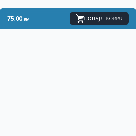
75.00
DODAJ U KORPU
KM
Vet
Centar - Banja Luka
Zdrav ljubimac i zadovoljan vlasnik su zaista
najveća nagrada svakom veterinaru.
Adresa:
Karađorđeva 79b
78000 Banja Luka
E-mail:
vetcentar@teol.net
Mob:
+387 65 288 850
Mob:
+387 65 981 786