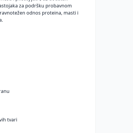
 sastojaka za podršku probavnom
uravnotežen odnos proteina, masti i
a.
ranu
ih tvari