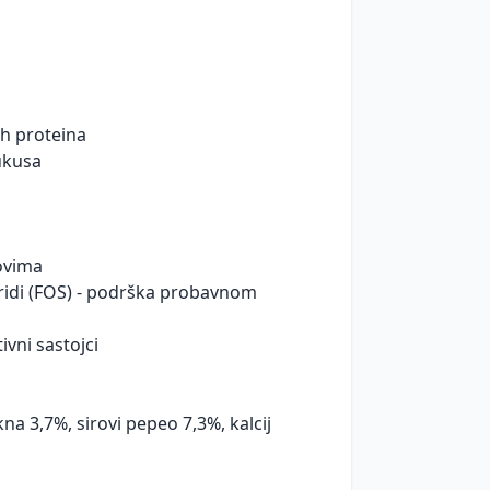
ih proteina
 ukusa
ovima
ridi (FOS) - podrška probavnom
ivni sastojci
kna 3,7%, sirovi pepeo 7,3%, kalcij