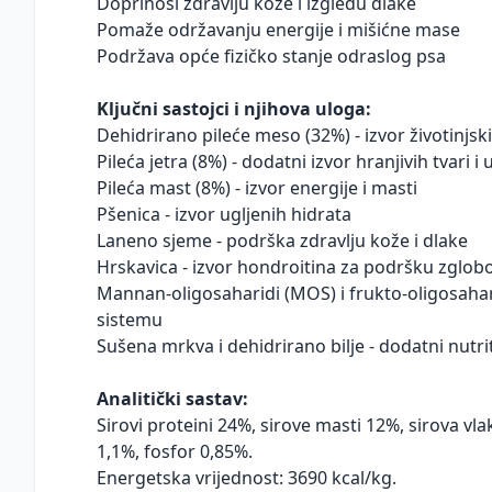
Doprinosi zdravlju kože i izgledu dlake
Pomaže održavanju energije i mišićne mase
Podržava opće fizičko stanje odraslog psa
Ključni sastojci i njihova uloga:
Dehidrirano pileće meso (32%) - izvor životinjsk
Pileća jetra (8%) - dodatni izvor hranjivih tvari i
Pileća mast (8%) - izvor energije i masti
Pšenica - izvor ugljenih hidrata
Laneno sjeme - podrška zdravlju kože i dlake
Hrskavica - izvor hondroitina za podršku zglob
Mannan-oligosaharidi (MOS) i frukto-oligosaha
sistemu
Sušena mrkva i dehidrirano bilje - dodatni nutrit
Analitički sastav:
Sirovi proteini 24%, sirove masti 12%, sirova vla
1,1%, fosfor 0,85%.
Energetska vrijednost: 3690 kcal/kg.