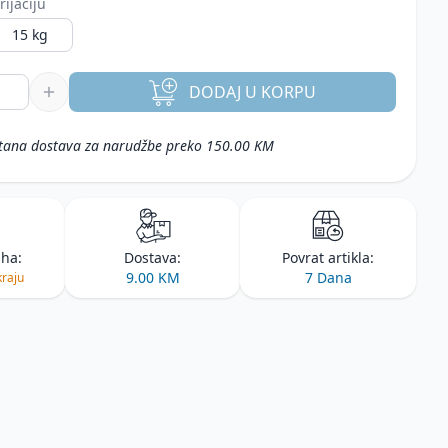
rijaciju
15 kg
DODAJ
U KORPU
tana dostava za narudžbe preko 150.00 KM
iha:
Dostava:
Povrat artikla:
9.00 KM
7 Dana
kraju