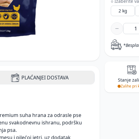
○ Izaberite va
2 kg
*Bespla
PLAĆANJE
I DOSTAVA
Stanje zal
Zalihe pri 
remium suha hrana za odrasle pse
teženu svakodnevnu ishranu, podršku
nja psa.
su i pilećoj jetri, uz dodatak