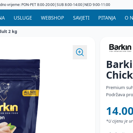
dno vrijeme: PON-PET 8:00-20:00|SUB 8:00-14:00|NED 9:00-11:00
NA
USLUGE
WEBSHOP
SAVJETI
PITANJA
O 
ult 2 kg
Bark
Chic
Premium suha
Podržava prob
14.0
*U cijenu je 