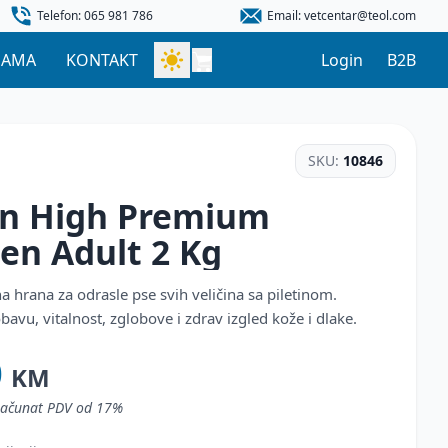
Telefon: 065 981 786
Email: vetcentar@teol.com
NAMA
KONTAKT
Login
B2B
SKU:
10846
in High Premium
ken Adult
2 Kg
 hrana za odrasle pse svih veličina sa piletinom.
avu, vitalnost, zglobove i zdrav izgled kože i dlake.
0
KM
uračunat PDV od 17%