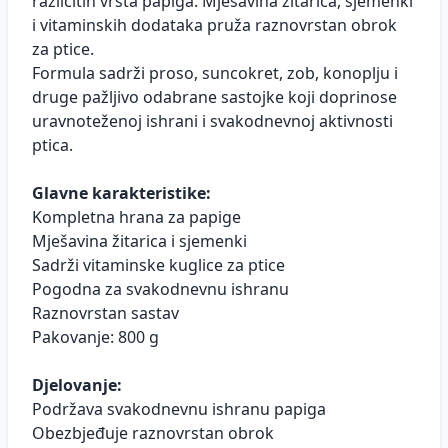
različitih vrsta papiga. Mješavina žitarica, sjemenki
i vitaminskih dodataka pruža raznovrstan obrok
za ptice.
Formula sadrži proso, suncokret, zob, konoplju i
druge pažljivo odabrane sastojke koji doprinose
uravnoteženoj ishrani i svakodnevnoj aktivnosti
ptica.
Glavne karakteristike:
Kompletna hrana za papige
Mješavina žitarica i sjemenki
Sadrži vitaminske kuglice za ptice
Pogodna za svakodnevnu ishranu
Raznovrstan sastav
Pakovanje: 800 g
Djelovanje:
Podržava svakodnevnu ishranu papiga
Obezbjeđuje raznovrstan obrok