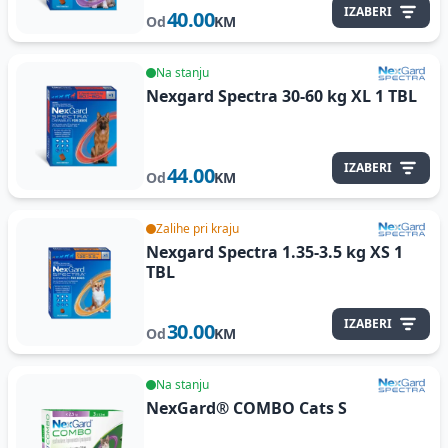
IZABERI
40.00
Od
KM
Na stanju
Nexgard Spectra 30-60 kg XL
1 TBL
IZABERI
44.00
Od
KM
Zalihe pri kraju
Nexgard Spectra 1.35-3.5 kg XS
1
TBL
IZABERI
30.00
Od
KM
Na stanju
NexGard® COMBO Cats S