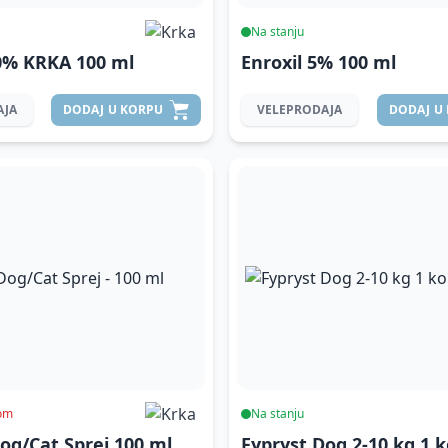
Na stanju
10% KRKA
100 ml
Enroxil 5%
100 ml
AJA
DODAJ
U KORPU
VELEPRODAJA
DODAJ
U
kom
Na stanju
Dog/Cat Sprej
100 ml
Fypryst Dog 2-10 kg 1 