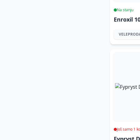
Na stanju
Enroxil 
VELEPROD
Još samo 1 
Fypryst 