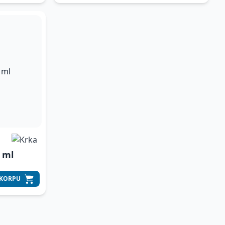
 ml
 KORPU