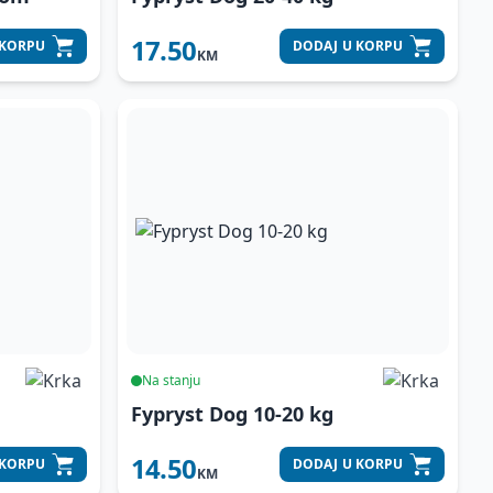
17.50
 KORPU
DODAJ
U KORPU
KM
Na stanju
Fypryst Dog 10-20 kg
14.50
 KORPU
DODAJ
U KORPU
KM