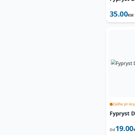
35.00
KM
Zalihe pri kra
Fypryst 
19.00
Od