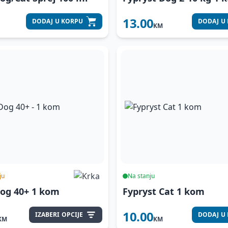
13.00
DODAJ
U KORPU
DODAJ
U
KM
ju
Na stanju
Dog 40+
1 kom
Fypryst Cat 1 kom
10.00
IZABERI
OPCIJE
DODAJ
U
KM
KM