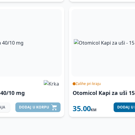
Zalihe pri kraju
 40/10 mg
Otomicol Kapi za uši
15
35.00
AJA
DODAJ
U KORPU
DODAJ
U
KM