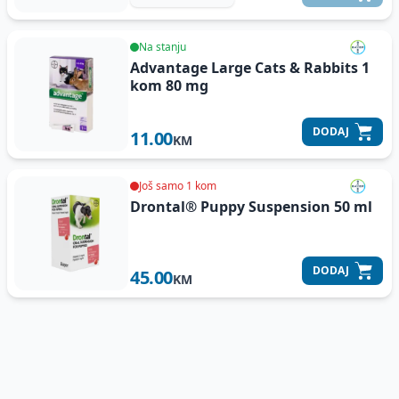
Na stanju
Advantage Large Cats & Rabbits 1
kom
80 mg
DODAJ
11.00
KM
Još samo 1 kom
Drontal® Puppy Suspension
50 ml
DODAJ
45.00
KM